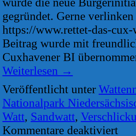
wurde die neue Bürgerinitia
gegründet. Gerne verlinken
https://www.rettet-das-cux-
Beitrag wurde mit freundl
Cuxhavener BI übernommen
Weiterlesen
→
Veröffentlicht unter
Watten
Nationalpark Niedersächsi
Watt
,
Sandwatt
,
Verschlick
für
Kommentare deaktiviert
Neue