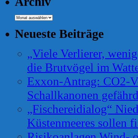
Archiv
Archiv
Neueste Beiträge
„Viele Verlierer, weni
die Brutvögel im Watt
Exxon-Antrag: CO2-Ve
Schallkanonen gefähr
„Fischereidialog“ Nie
Küstenmeeres sollen fi
Risikoanlagen Wind- o