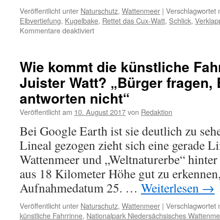
Veröffentlicht unter
Naturschutz
,
Wattenmeer
|
Verschlagwortet 
Elbvertiefung
,
Kugelbake
,
Rettet das Cux-Watt
,
Schlick
,
Verkla
für
Kommentare deaktiviert
Cuxhaven:
Watt
verschlickt
Wie kommt die künstliche Fahr
Juister Watt? „Bürger fragen,
antworten nicht“
Veröffentlicht am
10. August 2017
von
Redaktion
Bei Google Earth ist sie deutlich zu se
Lineal gezogen zieht sich eine gerade L
Wattenmeer und „Weltnaturerbe“ hinter 
aus 18 Kilometer Höhe gut zu erkennen,
Aufnahmedatum 25. …
Weiterlesen
→
Veröffentlicht unter
Naturschutz
,
Wattenmeer
|
Verschlagwortet 
künstliche Fahrrinne
,
Nationalpark Niedersächsisches Wattenme