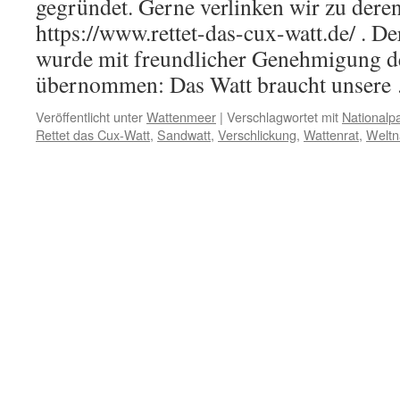
gegründet. Gerne verlinken wir zu dere
https://www.rettet-das-cux-watt.de/ . D
wurde mit freundlicher Genehmigung d
übernommen: Das Watt braucht unser
Veröffentlicht unter
Wattenmeer
|
Verschlagwortet mit
Nationalp
Rettet das Cux-Watt
,
Sandwatt
,
Verschlickung
,
Wattenrat
,
Weltn