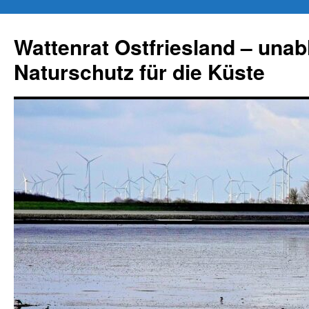
Zum
Inhalt
Wattenrat Ostfriesland – una
springen
Naturschutz für die Küste