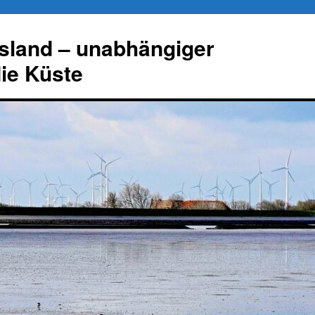
esland – unabhängiger
die Küste