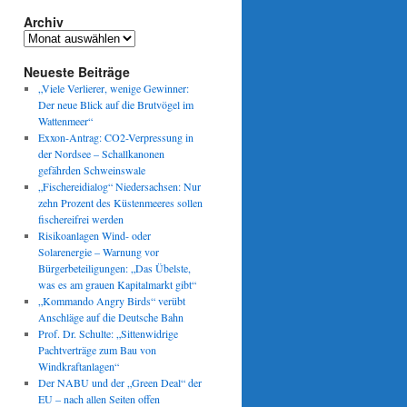
en:
Archiv
Archiv
iel
Neueste Beiträge
„Viele Verlierer, wenige Gewinner:
Der neue Blick auf die Brutvögel im
Wattenmeer“
Exxon-Antrag: CO2-Verpressung in
igt
der Nordsee – Schallkanonen
gefährden Schweinswale
„Fischereidialog“ Niedersachsen: Nur
zehn Prozent des Küstenmeeres sollen
fischereifrei werden
Risikoanlagen Wind- oder
Solarenergie – Warnung vor
Bürgerbeteiligungen: „Das Übelste,
was es am grauen Kapitalmarkt gibt“
„Kommando Angry Birds“ verübt
Anschläge auf die Deutsche Bahn
Prof. Dr. Schulte: „Sittenwidrige
Pachtverträge zum Bau von
Windkraftanlagen“
Der NABU und der „Green Deal“ der
EU – nach allen Seiten offen