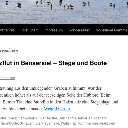
Wattenrat
Horst Stern
Impressum
Sonderseiten
Vogelinsel Memmer
eganlagen
zflut in Bensersiel – Stege und Boote
Redaktion
iträumig aus den umliegenden Gräben aufnimmt, war der
entlich höher als auf der seeseitigen Seite der Hubtore. Beim
 Benser Tief eine Sturzflut in den Hafen, die eine Steganlage und
tzt wurde dabei niemand.
Weiterlesen
→
ertes
|
Verschlagwortet mit
Bensersiel
,
Deichacht Esens-Harlingerland
,
für
,
Sportboote; Schäden
,
Starkregenfälle
,
Wattenrat
|
Kommentare deaktiviert
Nach