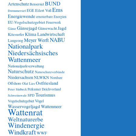
BUND
Artenschutz
Bensersiel
Ems
Eilert Voß
EGE
Dornumersiel
Energiewende
erneuerbare Energien
EU-Vogelschutzgebiet
Feuerwerk
Gänsejagd
Jagd
Gänsewacht
Gänse
Klima
Landwirtschaft
Kitesurfer
NABU
Meyer Werft
Langeoog
Nationalpark
Niedersächsisches
Wattenmeer
Nationalparkverwaltung
Naturschutz
Naturschutzverbände
Niedersachsen
NLWKN
Nordsee
Ostfriesland
Offshore
Olaf Lies
Petkumer Deichvorland
Peter Südbeck
Tourismus
SPD
Schweinswale
Vögel
Vogelschutzgebiet
Wasservogeljagd
Wattenmeer
Wattenrat
Weltnaturerbe
Windenergie
Windkraft
WWF