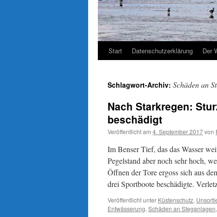
Start
Datenschutzerklärung
Der 
Schäden an St
Schlagwort-Archiv:
Nach Starkregen: Stur
beschädigt
Veröffentlicht am
4. September 2017
von
Im Benser Tief, das das Wasser we
Pegelstand aber noch sehr hoch, wes
Öffnen der Tore ergoss sich aus dem
drei Sportboote beschädigte. Verle
Veröffentlicht unter
Küstenschutz
,
Unsorti
Entwässerung
,
Schäden an Steganlagen