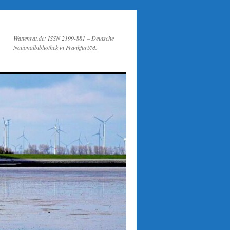
Wattenrat.de: ISSN 2199-881 – Deutsche
Nationalbibliothek in Frankfurt/M.