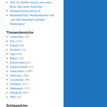
Prof. Dr. Herbert Zucchi: zum neuen
Buch „Was meine Seele trägt“
Hartmut Heckenroth ist tot
Rheinland-Pfalz: Windkraftausbau und
„die Zahl tolerierbarer getöteter
Fledermäuse“
Themenbereiche
Artenschutz
(78)
Ems
(225)
Energie
(54)
Fischerei
(34)
Jagd
(158)
Klima
(155)
Küstenschutz
(67)
Landwirtschaft
(131)
Naturschutz
(1.095)
Tourismus
(294)
Unsortiertes
(59)
Verbände
(251)
Wattenmeer
(512)
Windkraft
(502)
Wolf
(10)
Schlagwörter