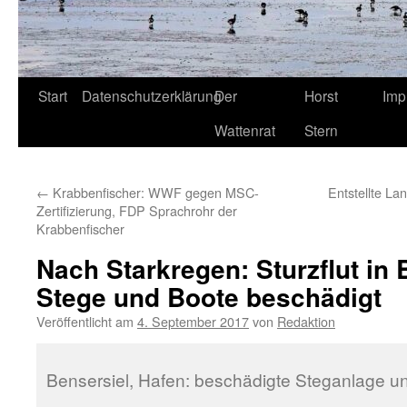
Start
Datenschutzerklärung
Der
Horst
Imp
Wattenrat
Stern
←
Krabbenfischer: WWF gegen MSC-
Entstellte La
Zertifizierung, FDP Sprachrohr der
Krabbenfischer
Nach Starkregen: Sturzflut in 
Stege und Boote beschädigt
Veröffentlicht am
4. September 2017
von
Redaktion
Bensersiel, Hafen: beschädigte Steganlage un