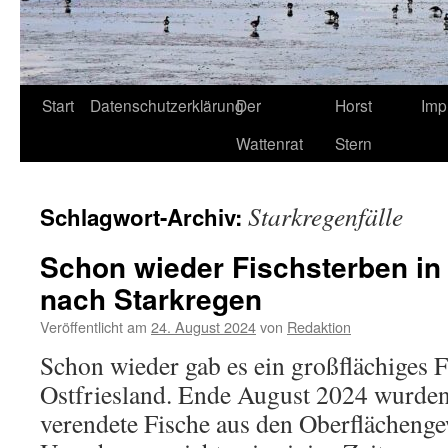
Start
Datenschutzerklärung
Der
Horst
Imp
Wattenrat
Stern
Starkregenfälle
Schlagwort-Archiv:
Schon wieder Fischsterben in 
nach Starkregen
Veröffentlicht am
24. August 2024
von
Redaktion
Schon wieder gab es ein großflächiges F
Ostfriesland. Ende August 2024 wurden
verendete Fische aus den Oberflächeng