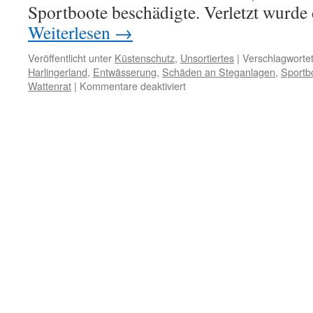
Sportboote beschädigte. Verletzt wurde
Weiterlesen
→
Veröffentlicht unter
Küstenschutz
,
Unsortiertes
|
Verschlagwortet
Harlingerland
,
Entwässerung
,
Schäden an Steganlagen
,
Sportb
für
Wattenrat
|
Kommentare deaktiviert
Nach
Starkregen:
Sturzflut
in
Bensersiel
–
Stege
und
Boote
beschädigt