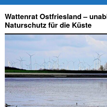
Zum
Inhalt
Wattenrat Ostfriesland – una
springen
Naturschutz für die Küste