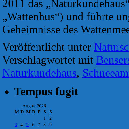
2011 das „Naturkundehaus“ 
„Wattenhus“) und führte ung
Geheimnisse des Wattenmee
Veröffentlicht unter
Natursc
Verschlagwortet mit
Bensers
Naturkundehaus
,
Schneea
Tempus fugit
August 2026
M
D
M
D
F
S
S
1
2
3
4
5
6
7
8
9