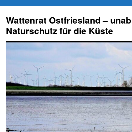
Zum
Inhalt
Wattenrat Ostfriesland – una
springen
Naturschutz für die Küste