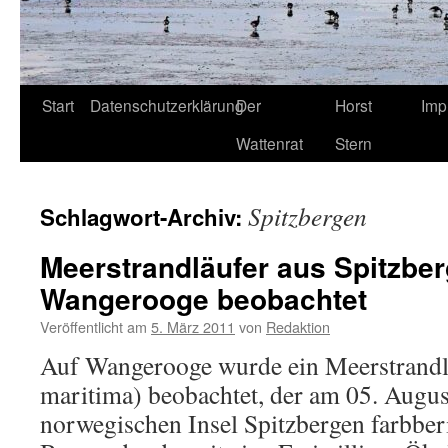
Start
Datenschutzerklärung
Der
Horst
Imp
Wattenrat
Stern
Spitzbergen
Schlagwort-Archiv:
Meerstrandläufer aus Spitzber
Wangerooge beobachtet
Veröffentlicht am
5. März 2011
von
Redaktion
Auf Wangerooge wurde ein Meerstrandlä
maritima) beobachtet, der am 05. Augus
norwegischen Insel Spitzbergen farbbe