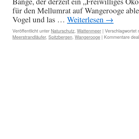
Bange, der derzeit ein „Freiwilliges Ök
für den Mellumrat auf Wangerooge ablei
Vogel und las …
Weiterlesen
→
Veröffentlicht unter
Naturschutz
,
Wattenmeer
|
Verschlagwortet 
Meerstrandläufer
,
Spitzbergen
,
Wangerooge
|
Kommentare deakt