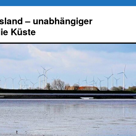
esland – unabhängiger
die Küste