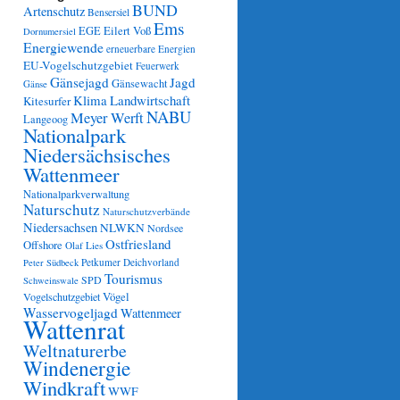
BUND
Artenschutz
Bensersiel
Ems
Eilert Voß
EGE
Dornumersiel
Energiewende
erneuerbare Energien
EU-Vogelschutzgebiet
Feuerwerk
Gänsejagd
Jagd
Gänsewacht
Gänse
Klima
Landwirtschaft
Kitesurfer
NABU
Meyer Werft
Langeoog
Nationalpark
Niedersächsisches
Wattenmeer
Nationalparkverwaltung
Naturschutz
Naturschutzverbände
Niedersachsen
NLWKN
Nordsee
Ostfriesland
Offshore
Olaf Lies
Petkumer Deichvorland
Peter Südbeck
Tourismus
SPD
Schweinswale
Vögel
Vogelschutzgebiet
Wasservogeljagd
Wattenmeer
Wattenrat
Weltnaturerbe
Windenergie
Windkraft
WWF