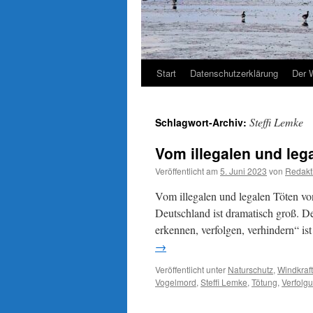
Start
Datenschutzerklärung
Der 
Steffi Lemke
Schlagwort-Archiv:
Vom illegalen und leg
Veröffentlicht am
5. Juni 2023
von
Redakt
Vom illegalen und legalen Töten vo
Deutschland ist dramatisch groß. De
erkennen, verfolgen, verhindern“ i
→
Veröffentlicht unter
Naturschutz
,
Windkraft
Vogelmord
,
Steffi Lemke
,
Tötung
,
Verfolg