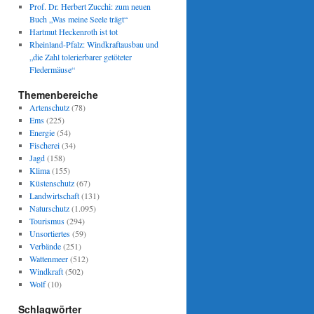
Prof. Dr. Herbert Zucchi: zum neuen
Buch „Was meine Seele trägt“
Hartmut Heckenroth ist tot
Rheinland-Pfalz: Windkraftausbau und
„die Zahl tolerierbarer getöteter
Fledermäuse“
Themenbereiche
Artenschutz
(78)
Ems
(225)
Energie
(54)
Fischerei
(34)
Jagd
(158)
Klima
(155)
Küstenschutz
(67)
Landwirtschaft
(131)
Naturschutz
(1.095)
Tourismus
(294)
Unsortiertes
(59)
Verbände
(251)
Wattenmeer
(512)
Windkraft
(502)
Wolf
(10)
Schlagwörter