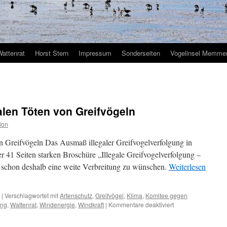
Wattenrat
Horst Stern
Impressum
Sonderseiten
Vogelinsel Memmer
alen Töten von Greifvögeln
ion
n Greifvögeln Das Ausmaß illegaler Greifvogelverfolgung in
r 41 Seiten starken Broschüre „Illegale Greifvogelverfolgung –
st schon deshalb eine weite Verbreitung zu wünschen.
Weiterlesen
|
Verschlagwortet mit
Artenschutz
,
Greifvögel
,
Klima
,
Komitee gegen
für
ung
,
Wattenrat
,
Windenergie
,
Windkraft
|
Kommentare deaktiviert
Vom
illegalen