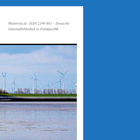
Wattenrat.de: ISSN 2199-881 – Deutsche
Nationalbibliothek in Frankfurt/M.