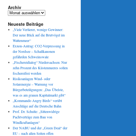
Archiv
Archiv
Neueste Beiträge
„Viele Verlierer, wenige Gewinner:
Der neue Blick auf die Brutvögel im
Wattenmeer“
Exxon-Antrag: CO2-Verpressung in
der Nordsee – Schallkanonen
gefährden Schweinswale
„Fischereidialog“ Niedersachsen: Nur
zehn Prozent des Küstenmeeres sollen
fischereifrei werden
Risikoanlagen Wind- oder
Solarenergie – Warnung vor
Bürgerbeteiligungen: „Das Übelste,
was es am grauen Kapitalmarkt gibt“
„Kommando Angry Birds“ verübt
Anschläge auf die Deutsche Bahn
Prof. Dr. Schulte: „Sittenwidrige
Pachtverträge zum Bau von
Windkraftanlagen“
Der NABU und der „Green Deal“ der
EU – nach allen Seiten offen