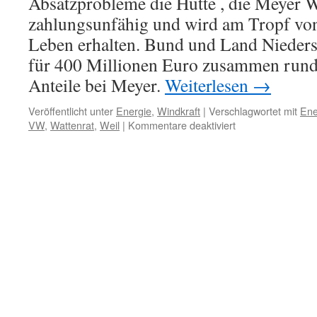
Absatzprobleme die Hütte , die Meyer We
zahlungsunfähig und wird am Tropf vo
Leben erhalten. Bund und Land Nieder
für 400 Millionen Euro zusammen rund
Anteile bei Meyer.
Weiterlesen
→
Veröffentlicht unter
Energie
,
Windkraft
|
Verschlagwortet mit
Ene
für
VW
,
Wattenrat
,
Weil
|
Kommentare deaktiviert
Windanlagenherste
Enercon
in
der
Schuldenbredouill