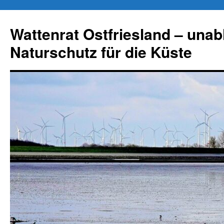
Zum
Inhalt
Wattenrat Ostfriesland – una
springen
Naturschutz für die Küste