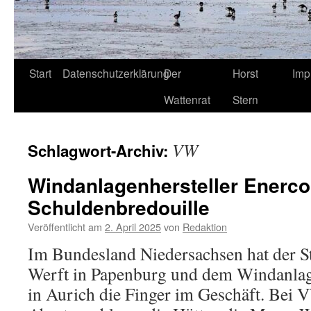
Start
Datenschutzerklärung
Der
Horst
Imp
Wattenrat
Stern
VW
Schlagwort-Archiv:
Windanlagenhersteller Enerco
Schuldenbredouille
Veröffentlicht am
2. April 2025
von
Redaktion
Im Bundesland Niedersachsen hat der S
Werft in Papenburg und dem Windanlag
in Aurich die Finger im Geschäft. Bei 