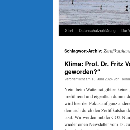
Start
Datenschutzerklärung
Der 
Zertifikatshan
Schlagwort-Archiv:
Klima: Prof. Dr. Fritz
geworden?“
Veröffentlicht am
15. Juni 2024
von
Redak
Nein, beim Wattenrat gibt es keine 
irreführend und eigentlich dumm, 
wird hier der Fokus auf ganz ander
dem sich durch den Zertifikatshand
lässt. Wir werden mit der CO2-Num
wieder einen Newsletter vom 13. Ju