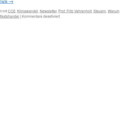
lesen
→
t mit
CO2
,
Klimawandel
,
Newsletter
,
Prof. Fritz Vahrenholt
,
Steuern
,
Warum
für
ifikatshandel
|
Kommentare deaktiviert
Klima:
Prof.
Dr.
Fritz
Vahrenholt:
„Warum
ist
es
wärmer
geworden?“