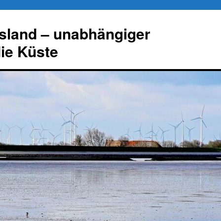
esland – unabhängiger
die Küste