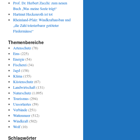
Prof. Dr. Herbert Zucchi: zum neuen
Buch „Was meine Seele trägt“
Hartmut Heckenroth ist tot
Rheinland-Pfalz: Windkraftausbau und
„die Zahl tolerierbarer getöteter
Fledermäuse“
Themenbereiche
Artenschutz
(78)
Ems
(225)
Energie
(54)
Fischerei
(34)
Jagd
(158)
Klima
(155)
Küstenschutz
(67)
Landwirtschaft
(131)
Naturschutz
(1.095)
Tourismus
(294)
Unsortiertes
(59)
Verbände
(251)
Wattenmeer
(512)
Windkraft
(502)
Wolf
(10)
Schlagwörter