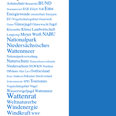
BUND
Artenschutz
Bensersiel
Ems
Eilert Voß
EGE
Dornumersiel
Energiewende
erneuerbare Energien
EU-Vogelschutzgebiet
Feuerwerk
Gänsejagd
Jagd
Gänsewacht
Gänse
Klima
Landwirtschaft
Kitesurfer
NABU
Meyer Werft
Langeoog
Nationalpark
Niedersächsisches
Wattenmeer
Nationalparkverwaltung
Naturschutz
Naturschutzverbände
Niedersachsen
NLWKN
Nordsee
Ostfriesland
Offshore
Olaf Lies
Petkumer Deichvorland
Peter Südbeck
Tourismus
SPD
Schweinswale
Vögel
Vogelschutzgebiet
Wasservogeljagd
Wattenmeer
Wattenrat
Weltnaturerbe
Windenergie
Windkraft
WWF