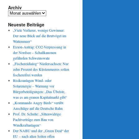
Archiv
Archiv
Neueste Beiträge
„Viele Verlierer, wenige Gewinner:
Der neue Blick auf die Brutvögel im
Wattenmeer“
Exxon-Antrag: CO2-Verpressung in
der Nordsee – Schallkanonen
gefährden Schweinswale
„Fischereidialog“ Niedersachsen: Nur
zehn Prozent des Küstenmeeres sollen
fischereifrei werden
Risikoanlagen Wind- oder
Solarenergie – Warnung vor
Bürgerbeteiligungen: „Das Übelste,
was es am grauen Kapitalmarkt gibt“
„Kommando Angry Birds“ verübt
Anschläge auf die Deutsche Bahn
Prof. Dr. Schulte: „Sittenwidrige
Pachtverträge zum Bau von
Windkraftanlagen“
Der NABU und der „Green Deal“ der
EU – nach allen Seiten offen