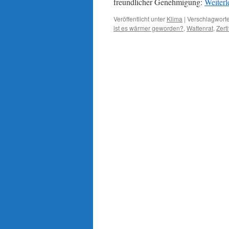
freundlicher Genehmigung:
Weiter
Veröffentlicht unter
Klima
|
Verschlagworte
ist es wärmer geworden?
,
Wattenrat
,
Zert