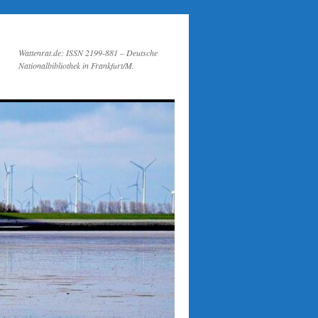
Wattenrat.de: ISSN 2199-881 – Deutsche
Nationalbibliothek in Frankfurt/M.