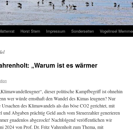
Wattenrat
Horst Stern
Impressum
Sonderseiten
Vogelinsel Memmer
del
 Vahrenholt: „Warum ist es wärmer
tion
„Klimawandelleugner“, dieser politische Kampfbegriff ist ohnehin
denn wer würde ernsthaft den Wandel des Kimas leugnen? Nur
e Ursachen des Klimawandels als das böse CO2 gerichtet, mit
el und Abgaben prächtig Geld auch vom Steuerzahler generieren
mer gnadenlos abgezockt! Nachfolgend veröffentlichen wir
ni 2024 von Prof. Dr. Fritz Vahrenholt zum Thema, mit