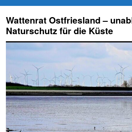
Zum
Inhalt
Wattenrat Ostfriesland – una
springen
Naturschutz für die Küste