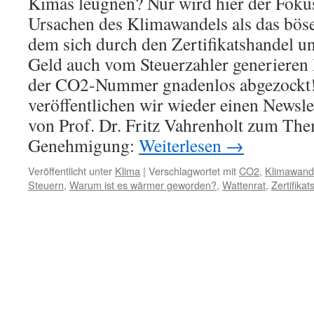
Kimas leugnen? Nur wird hier der Foku
Ursachen des Klimawandels als das böse
dem sich durch den Zertifikatshandel u
Geld auch vom Steuerzahler generieren 
der CO2-Nummer gnadenlos abgezockt!
veröffentlichen wir wieder einen Newsle
von Prof. Dr. Fritz Vahrenholt zum The
Genehmigung:
Weiterlesen
→
Veröffentlicht unter
Klima
|
Verschlagwortet mit
CO2
,
Klimawand
Steuern
,
Warum ist es wärmer geworden?
,
Wattenrat
,
Zertifika