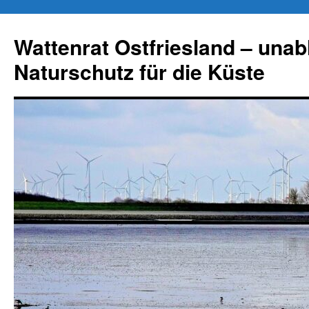
Zum
Inhalt
Wattenrat Ostfriesland – una
springen
Naturschutz für die Küste