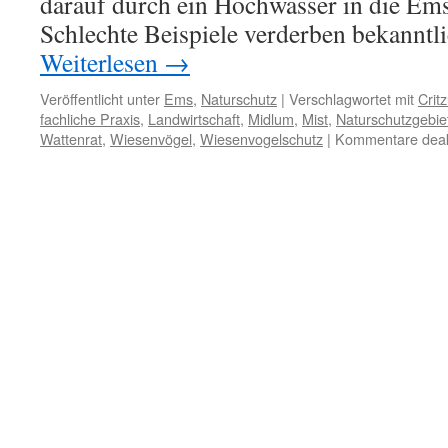
darauf durch ein Hochwasser in die Ems
Schlechte Beispiele verderben bekanntl
Weiterlesen
→
Veröffentlicht unter
Ems
,
Naturschutz
|
Verschlagwortet mit
Crit
fachliche Praxis
,
Landwirtschaft
,
Midlum
,
Mist
,
Naturschutzgebi
Wattenrat
,
Wiesenvögel
,
Wiesenvogelschutz
|
Kommentare deakt