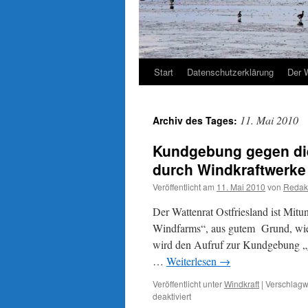
Start
Datenschutzerklärung
Der 
11. Mai 2010
Archiv des Tages:
Kundgebung gegen di
durch Windkraftwerke 
Veröffentlicht am
11. Mai 2010
von
Redak
Der Wattenrat Ostfriesland ist Mit
Windfarms“, aus gutem Grund, wie 
wird den Aufruf zur Kundgebung „
…
Weiterlesen
→
Veröffentlicht unter
Windkraft
|
Verschlagwo
für
deaktiviert
Kundgebung