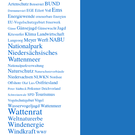
BUND
Artenschutz
Bensersiel
Ems
Eilert Voß
EGE
Dornumersiel
Energiewende
erneuerbare Energien
EU-Vogelschutzgebiet
Feuerwerk
Gänsejagd
Jagd
Gänsewacht
Gänse
Klima
Landwirtschaft
Kitesurfer
NABU
Meyer Werft
Langeoog
Nationalpark
Niedersächsisches
Wattenmeer
Nationalparkverwaltung
Naturschutz
Naturschutzverbände
Niedersachsen
NLWKN
Nordsee
Ostfriesland
Offshore
Olaf Lies
Petkumer Deichvorland
Peter Südbeck
Tourismus
SPD
Schweinswale
Vögel
Vogelschutzgebiet
Wasservogeljagd
Wattenmeer
Wattenrat
Weltnaturerbe
Windenergie
Windkraft
WWF