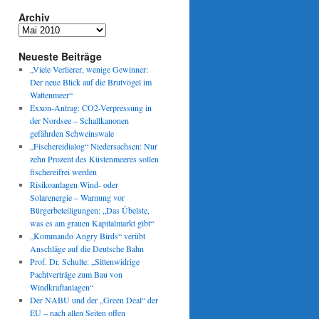
Archiv
Archiv
Neueste Beiträge
„Viele Verlierer, wenige Gewinner:
Der neue Blick auf die Brutvögel im
Wattenmeer“
Exxon-Antrag: CO2-Verpressung in
der Nordsee – Schallkanonen
gefährden Schweinswale
„Fischereidialog“ Niedersachsen: Nur
zehn Prozent des Küstenmeeres sollen
fischereifrei werden
Risikoanlagen Wind- oder
Solarenergie – Warnung vor
Bürgerbeteiligungen: „Das Übelste,
was es am grauen Kapitalmarkt gibt“
„Kommando Angry Birds“ verübt
Anschläge auf die Deutsche Bahn
Prof. Dr. Schulte: „Sittenwidrige
Pachtverträge zum Bau von
Windkraftanlagen“
Der NABU und der „Green Deal“ der
EU – nach allen Seiten offen