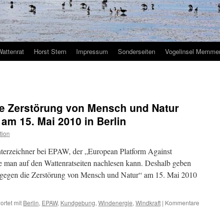
Wattenrat
Horst Stern
Impressum
Sonderseiten
Vogelinsel Memmer
e Zerstörung von Mensch und Natur
am 15. Mai 2010 in Berlin
tion
unterzeichner bei EPAW, der „European Platform Against
man auf den Wattenratseiten nachlesen kann. Deshalb geben
gegen die Zerstörung von Mensch und Natur“ am 15. Mai 2010
rtet mit
Berlin
,
EPAW
,
Kundgebung
,
Windenergie
,
Windkraft
|
Kommentare