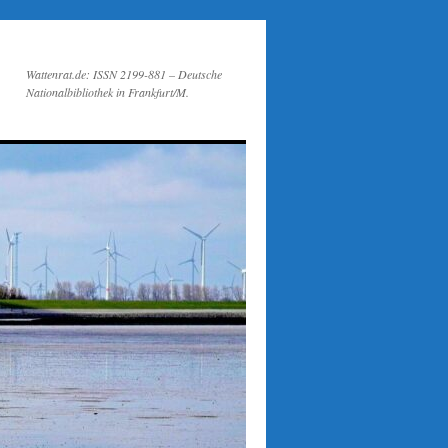
Wattenrat.de: ISSN 2199-881 – Deutsche
Nationalbibliothek in Frankfurt/M.