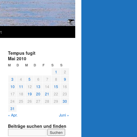
t
Tempus fugit
Mai 2010
M
D
M
D
F
S
S
1
2
3
4
5
6
7
8
9
10
11
12
13
14
15
16
17
18
19
20
21
22
23
24
25
26
27
28
29
30
31
« Apr.
Juni »
Beiträge suchen und finden