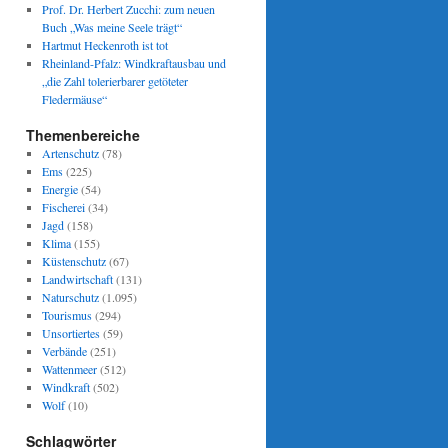
Prof. Dr. Herbert Zucchi: zum neuen
Buch „Was meine Seele trägt“
Hartmut Heckenroth ist tot
Rheinland-Pfalz: Windkraftausbau und
„die Zahl tolerierbarer getöteter
Fledermäuse“
Themenbereiche
Artenschutz
(78)
Ems
(225)
Energie
(54)
Fischerei
(34)
Jagd
(158)
Klima
(155)
Küstenschutz
(67)
Landwirtschaft
(131)
Naturschutz
(1.095)
Tourismus
(294)
Unsortiertes
(59)
Verbände
(251)
Wattenmeer
(512)
Windkraft
(502)
Wolf
(10)
Schlagwörter