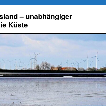
esland – unabhängiger
die Küste