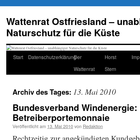
Zum
Inhalt
Wattenrat Ostfriesland – una
springen
Naturschutz für die Küste
Start
Datenschutzerklärung
Der
Horst
Imp
Wattenrat
Stern
13. Mai 2010
Archiv des Tages:
Bundesverband Windenergie: 
Betreiberportemonnaie
Veröffentlicht am
13. Mai 2010
von
Redaktion
Rechtzeitig zur angekündigten Kundgeb