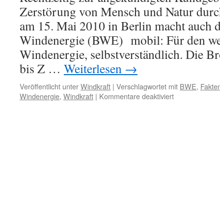
Zerstörung von Mensch und Natur durc
am 15. Mai 2010 in Berlin macht auch 
Windenergie (BWE) mobil: Für den we
Windenergie, selbstverständlich. Die 
bis Z …
Weiterlesen
→
Veröffentlicht unter
Windkraft
|
Verschlagwortet mit
BWE
,
Fakten
für
Windenergie
,
Windkraft
|
Kommentare deaktiviert
Bundesverban
Windenergie:
Propaganda
fürs
Betreiberport