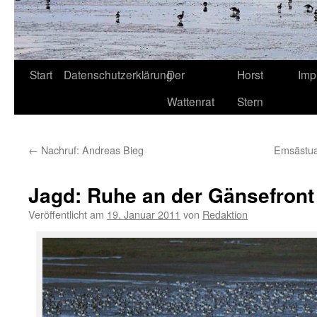
Start
Datenschutzerklärung
Der
Horst
Imp
Wattenrat
Stern
←
Nachruf: Andreas Bieg
Emsästuar
Jagd: Ruhe an der Gänsefront
Veröffentlicht am
19. Januar 2011
von
Redaktion