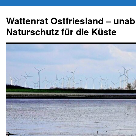
Zum
Inhalt
Wattenrat Ostfriesland – una
springen
Naturschutz für die Küste