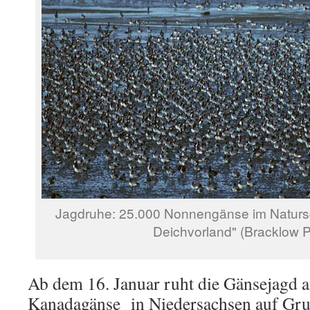
Jagdruhe: 25.000 Nonnengänse im Naturs
Deichvorland" (Bracklow P
Ab dem 16. Januar ruht die Gänsejagd 
Kanadagänse in Niedersachsen auf Gru