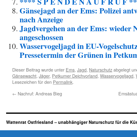
**** S P E N D E N A U F R U F *
Gänsejagd an der Ems: Polizei ant
nach Anzeige
Jagdvergehen an der Ems: wieder
angeschossen
Wasservogeljagd in EU-Vogelschutz
Pressetermin der Grünen in Petku
Dieser Beitrag wurde unter
Ems
,
Jagd
,
Naturschutz
abgelegt un
Gänsewacht
,
Jäger
,
Petkumer Deichvorland
,
Wasservogeljagd
,
Lesezeichen für den
Permalink
.
←
Nachruf: Andreas Bieg
Emsästuar
Wattenrat Ostfriesland – unabhängiger Naturschutz für die Kü