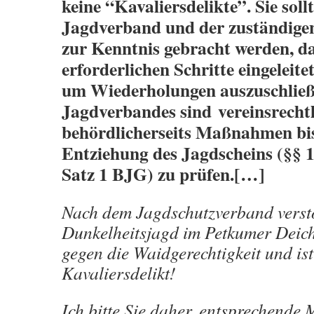
keine “Kavaliersdelikte”. Sie sol
Jagdverband und der zuständige
zur Kenntnis gebracht werden, d
erforderlichen Schritte eingeleit
um Wiederholungen auszuschließe
Jagdverbandes sind vereinsrechtl
behördlicherseits Maßnahmen bis
Entziehung des Jagdscheins (§§ 17
Satz 1 BJG) zu prüfen.[…]
Nach dem Jagdschutzverband verstö
Dunkelheitsjagd im Petkumer Deic
gegen die Waidgerechtigkeit und ist
Kavaliersdelikt!
Ich bitte Sie daher, entsprechend