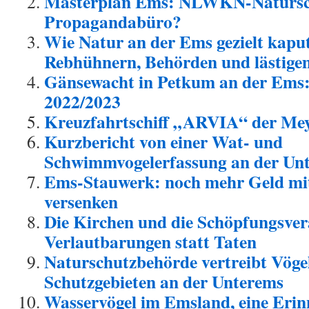
Masterplan Ems: NLWKN-Natursch
Propagandabüro?
Wie Natur an der Ems gezielt kapu
Rebhühnern, Behörden und lästige
Gänsewacht in Petkum an der Ems: 
2022/2023
Kreuzfahrtschiff „ARVIA“ der Mey
Kurzbericht von einer Wat- und
Schwimmvogelerfassung an der Un
Ems-Stauwerk: noch mehr Geld mi
versenken
Die Kirchen und die Schöpfungsve
Verlautbarungen statt Taten
Naturschutzbehörde vertreibt Vöge
Schutzgebieten an der Unterems
Wasservögel im Emsland, eine Erin