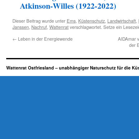
Atkinson-Willes (1922-2022)
Dieser Beitrag wurde unter
Ems
,
Küstenschutz
,
Landwirtschaft
,
Janssen
,
Nachruf
,
Wattenrat
verschlagwortet. Setze ein Leseze
←
Leben in der Energiewende
AIDAmar v
der 
Wattenrat Ostfriesland – unabhängiger Naturschutz für die Kü