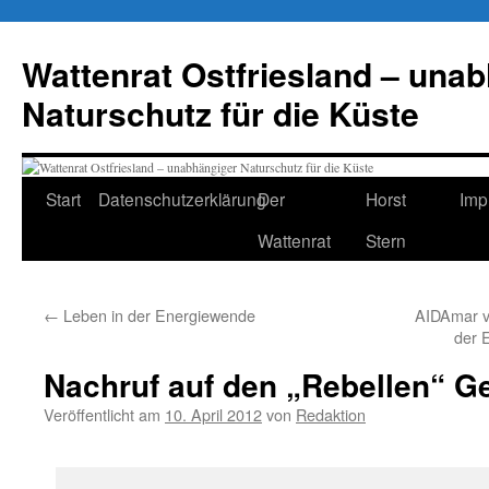
Zum
Inhalt
Wattenrat Ostfriesland – una
springen
Naturschutz für die Küste
Start
Datenschutzerklärung
Der
Horst
Imp
Wattenrat
Stern
←
Leben in der Energiewende
AIDAmar v
der 
Nachruf auf den „Rebellen“ G
Veröffentlicht am
10. April 2012
von
Redaktion