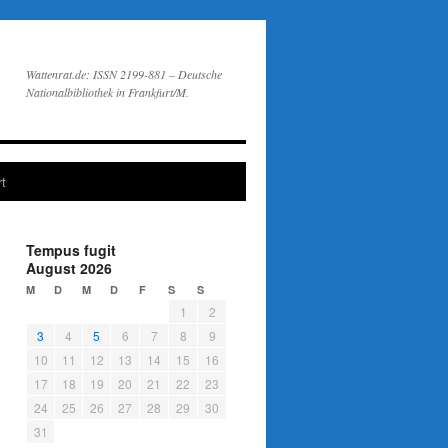
Wattenrat.de: ISSN 2199-881 – Deutsche
Nationalbibliothek in Frankfurt/M.
t
Tempus fugit
August 2026
M
D
M
D
F
S
S
1
2
3
4
5
6
7
8
9
10
11
12
13
14
15
16
17
18
19
20
21
22
23
24
25
26
27
28
29
30
31