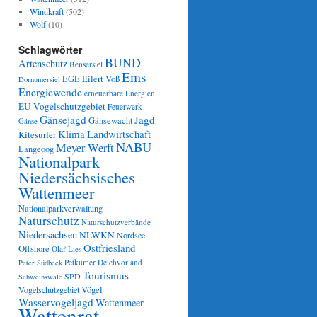
Windkraft
(502)
Wolf
(10)
Schlagwörter
BUND
Artenschutz
Bensersiel
Ems
Eilert Voß
EGE
Dornumersiel
Energiewende
erneuerbare Energien
EU-Vogelschutzgebiet
Feuerwerk
Gänsejagd
Jagd
Gänsewacht
Gänse
Klima
Landwirtschaft
Kitesurfer
NABU
Meyer Werft
Langeoog
Nationalpark
Niedersächsisches
Wattenmeer
Nationalparkverwaltung
Naturschutz
Naturschutzverbände
Niedersachsen
NLWKN
Nordsee
Ostfriesland
Offshore
Olaf Lies
Petkumer Deichvorland
Peter Südbeck
Tourismus
SPD
Schweinswale
Vögel
Vogelschutzgebiet
Wasservogeljagd
Wattenmeer
Wattenrat