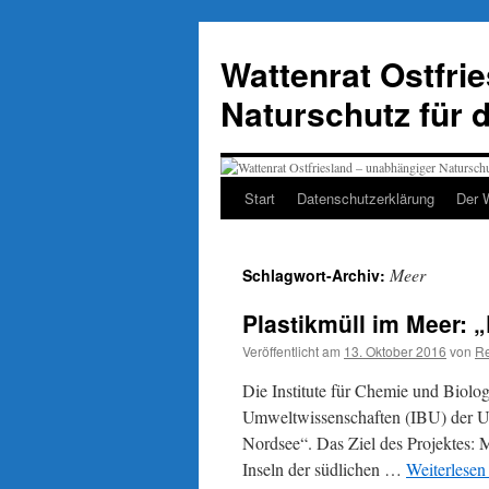
Zum
Inhalt
Wattenrat Ostfri
springen
Naturschutz für 
Start
Datenschutzerklärung
Der 
Meer
Schlagwort-Archiv:
Plastikmüll im Meer: „
Veröffentlicht am
13. Oktober 2016
von
Re
Die Institute für Chemie und Biolo
Umweltwissenschaften (IBU) der Uni
Nordsee“. Das Ziel des Projektes: 
Inseln der südlichen …
Weiterlese