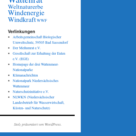
Weltnaturerbe
Windenergie
Windkraft
WWF
Verlinkungen
Arbeitsgemeinschaft Biologischer
Umweltschutz, 59505 Bad Sassendorf
Der Mellumrat e.V.
Gesellschaft zur Erhaltung der Eulen
e.V. (EGE)
Homepage der drei Wattenmeer-
Nationalparke
Klimanachrichten
Nationalpark Niedersächsisches
Wattenmeer
Naturschutzinitiative e.V.
NLWKN (Niedersächsischer
Landesbetrieb für Wasserwirtschaft,
Küsten- und Naturschutz)
Stolz präsentiert von WordPress.