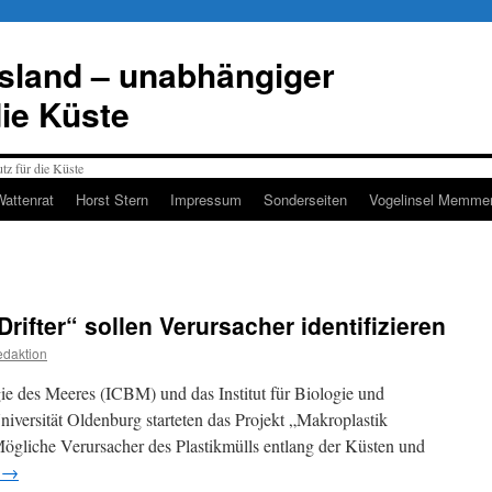
esland – unabhängiger
die Küste
Wattenrat
Horst Stern
Impressum
Sonderseiten
Vogelinsel Memmer
Drifter“ sollen Verursacher identifizieren
daktion
gie des Meeres (ICBM) und das Institut für Biologie und
versität Oldenburg starteten das Projekt „Makroplastik
Mögliche Verursacher des Plastikmülls entlang der Küsten und
n
→