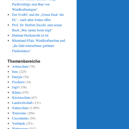
Pachtverträge zum Bau von
Windkraftanlagen“
Der NABU und der „Green Deal“ der
EU – nach allen Seiten offen
Prof. Dr. Herbert Zucchi: zum neuen
Buch „Was meine Seele trägt“
Hartmut Heckenroth ist tot
Rheinland-Pfalz: Windkraftausbau und
„die Zahl tolerierbarer getöteter
Fledermäuse“
Themenbereiche
Artenschutz
(78)
Ems
(225)
Energie
(54)
Fischerei
(34)
Jagd
(158)
Klima
(155)
Küstenschutz
(67)
Landwirtschaft
(131)
Naturschutz
(1.095)
Tourismus
(294)
Unsortiertes
(59)
Verbände
(251)
Wattenmeer
(512)