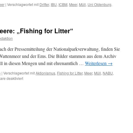
eer
|
Verschlagwortet mit
Drifter
,
IBU
,
ICBM
,
Meer
,
Müll
,
Uni Oldenburg
,
kmüll
ere: „Fishing for Litter“
“
daktion
acher
izieren
ach der Pressemitteilung der Nationalparkverwaltung, finden Sie
 Wattenmeer und der Ems. Die Bilder stammen aus dem Archiv
l in diesen Mengen und mit ehrenamtlich …
Weiterlesen
→
e
|
Verschlagwortet mit
Aktionismus
,
Fishing for Litter
,
Meer
,
Müll
,
NABU
,
für
re deaktiviert
NABU
rettet
die
Weltmeere:
„Fishing
for
Litter“