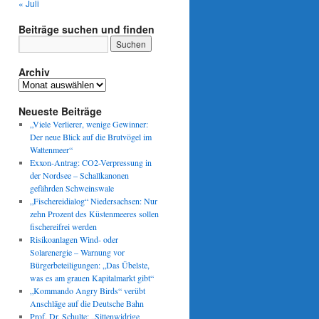
« Juli
Beiträge suchen und finden
Archiv
Archiv
Neueste Beiträge
„Viele Verlierer, wenige Gewinner:
Der neue Blick auf die Brutvögel im
Wattenmeer“
Exxon-Antrag: CO2-Verpressung in
der Nordsee – Schallkanonen
gefährden Schweinswale
„Fischereidialog“ Niedersachsen: Nur
zehn Prozent des Küstenmeeres sollen
fischereifrei werden
Risikoanlagen Wind- oder
Solarenergie – Warnung vor
Bürgerbeteiligungen: „Das Übelste,
was es am grauen Kapitalmarkt gibt“
„Kommando Angry Birds“ verübt
Anschläge auf die Deutsche Bahn
Prof. Dr. Schulte: „Sittenwidrige