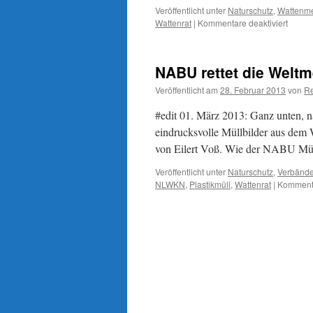
Veröffentlicht unter
Naturschutz
,
Wattenm
für
Wattenrat
|
Kommentare deaktiviert
Plasti
im
Meer:
NABU rettet die Weltme
„Drifter
sollen
Veröffentlicht am
28. Februar 2013
von
Re
Verurs
identif
#edit 01. März 2013: Ganz unten, n
eindrucksvolle Müllbilder aus dem
von Eilert Voß. Wie der NABU Mül
Veröffentlicht unter
Naturschutz
,
Verbänd
NLWKN
,
Plastikmüll
,
Wattenrat
|
Kommenta