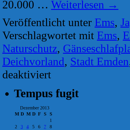
20.000 …
Weiterlesen
→
Veröffentlicht unter
Ems
,
J
Verschlagwortet mit
Ems
,
E
Naturschutz
,
Gänseschlafpl
Deichvorland
,
Stadt Emden
für
deaktiviert
Gänseschlafplätze
an
der
Tempus fugit
Ems:
Mitarbeiter
der
Naturschutzbehörde
Dezember 2013
auf
M
D
M
D
F
S
S
Abwegen
1
2
3
4
5
6
7
8