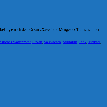
beklagte nach dem Orkan „Xaver“ die Menge des Treibsels in der
hsisches Wattenmeer
,
Orkan
,
Salzwiesen
,
Sturmflut
,
Teek
,
Treibsel
,