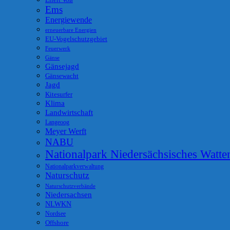
Eilert Voß
Ems
Energiewende
erneuerbare Energien
EU-Vogelschutzgebiet
Feuerwerk
Gänse
Gänsejagd
Gänsewacht
Jagd
Kitesurfer
Klima
Landwirtschaft
Langeoog
Meyer Werft
NABU
Nationalpark Niedersächsisches Watt
Nationalparkverwaltung
Naturschutz
Naturschutzverbände
Niedersachsen
NLWKN
Nordsee
Offshore