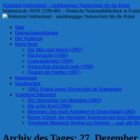
Zum
Wattenrat Ostfriesland – unabhängiger Naturschutz für die Küste
Inhalt
Wattenrat.de: ISSN 2199-881 – Deutsche Nationalbibliothek in Frank
springen
Start
Datenschutzerklärung
Der Wattenrat
Horst Stern
Die Mär vom Storch (1997)
Flachwurzler (1996)
Gratwanderung (1998)
Naturschutz-friesisch herb (1998)
Quaken der Werber (1997)
Impressum
Sonderseiten
1983: Protest gegen Hovercrafts im Wattenmeer
Vogelinsel Memmert
Der Störenfried von Memmert (2003)
Die achte Insel (2006)
Memmert: Das letzte Abenteuer in Deutschland (2005)
Reiner Schopf, der ehemalige Vogelwart der Insel Memmer
Vogelinsel Memmert: Beitrag zur Historie, – und: alte Bet
Archiv des Tages:
27. Dezember