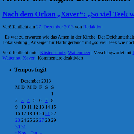
Nach dem Orkan „Xaver“: „So viel Teek wi
Veröffentlicht am
27. Dezember 2013
von
Redaktion
Es war zu erwarten wie das Amen in der Kirche: Der Deichunterhal
Lokalzeitung „Anzeiger für Harlingerland“ mit „so viel Teek wie no
Veröffentlicht unter
Küstenschutz
,
Wattenmeer
|
Verschlagwortet mit
für
Wattenrat
,
Xaver
|
Kommentare deaktiviert
Nach
dem
Tempus fugit
Orkan
„Xaver“:
Dezember 2013
„So
M
D
M
D
F
S
S
viel
1
Teek
2
3
4
5
6
7
8
wie
noch
9
10
11
12
13
14
15
nie“,
16
17
18
19
20
21
22
wirklich?
23
24
25
26
27
28
29
30
31
« Nov.
Jan. »