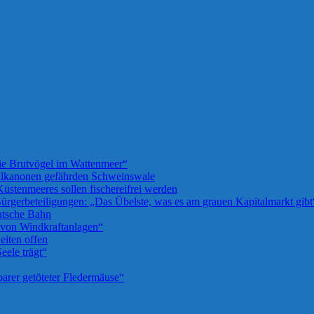
die Brutvögel im Wattenmeer“
llkanonen gefährden Schweinswale
üstenmeeres sollen fischereifrei werden
rgerbeteiligungen: „Das Übelste, was es am grauen Kapitalmarkt gibt
utsche Bahn
u von Windkraftanlagen“
iten offen
eele trägt“
barer getöteter Fledermäuse“