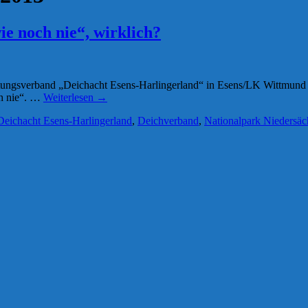
e noch nie“, wirklich?
tungsverband „Deichacht Esens-Harlingerland“ in Esens/LK Wittmund 
ch nie“. …
Weiterlesen
→
Deichacht Esens-Harlingerland
,
Deichverband
,
Nationalpark Niedersäc