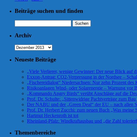
Beiträge suchen und finden
Suchen
nach:
Archiv
Archiv
Neueste Beiträge
„Viele Verlierer, wenige Gewinner: Der neue Blick auf 
Exxon-Antrag: CO2-Verpressung in der Nordsee – Scha
„Fischereidialog“ Niedersachsen: Nur zehn Prozent des K
Risikoanlagen Wind- oder Solarenergie – Warnung vor Bü
„Kommando Angry Birds“ verübt Anschläge auf die De
Prof. Dr. Schulte: „Sittenwidrige Pachtverträge zum Ba
Der NABU und der „Green Deal“ der EU – nach allen Se
Prof. Dr. Herbert Zucchi: zum neuen Buch „Was meine S
Hartmut Heckenroth ist tot
Rheinland-Pfalz: Windkraftausbau und „die Zahl tolerier
Themenbereiche