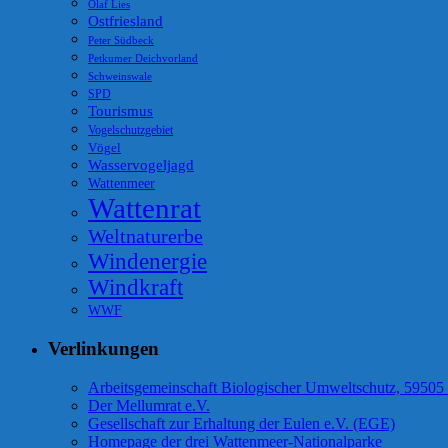
Olaf Lies
Ostfriesland
Peter Südbeck
Petkumer Deichvorland
Schweinswale
SPD
Tourismus
Vogelschutzgebiet
Vögel
Wasservogeljagd
Wattenmeer
Wattenrat
Weltnaturerbe
Windenergie
Windkraft
WWF
Verlinkungen
Arbeitsgemeinschaft Biologischer Umweltschutz, 59505
Der Mellumrat e.V.
Gesellschaft zur Erhaltung der Eulen e.V. (EGE)
Homepage der drei Wattenmeer-Nationalparke