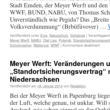
Stadt Emden, der Meyer Werft und den
WWF, BUND, NABU, von Thomas Schu
Unverständlich wie Pegida? Das „Breite
Volksverdummung“ (Brbüfüvover) …
Veröffentlicht unter
Ems
,
Naturschutz
,
Verbände
|
Verschlagwort
Meyer Werft
,
NABU
,
Olaf Lies
,
Polemik
,
Standortsicherungsvert
für
Schuhmacher
,
Wattenrat
,
WWF
|
Kommentare deaktiviert
Maste
Ems:
Brbüfü
Meyer Werft: Veränderungen u
eine
„Standortsicherungsvertrag“
Polem
Niedersachsen
Veröffentlicht am
18. Januar 2014
von
Redaktion
Bei der Meyer Werft in Papenburg lieg
der Luft, welche genau, ist unklar. Will
Ausland, wie schon einmal an der Ostkü