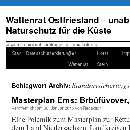
Zum
Inhalt
Wattenrat Ostfriesland – una
springen
Naturschutz für die Küste
Start
Datenschutzerklärung
Der
Horst
Imp
Wattenrat
Stern
Standortsicherungs
Schlagwort-Archiv:
Masterplan Ems: Brbüfüvover,
Veröffentlicht am
30. Januar 2015
von
Redaktion
Eine Polemik zum Masterplan zur Rett
dem Land Niedersachsen, Landkreisen 