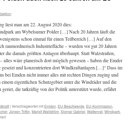
daktion
ng liest man am 22. August 2020 dies:
indpark am Wybelsumer Polder […] Nach 20 Jahren läuft die
 wenigstens schon einmal für einen Teilbereich […] Auf den
ich raumordnerisch Industriefläche – wurden vor gut 20 Jahren
ter die damals größten Anlagen überhaupt. Statt Walzstraßen,
– alles wäre planerisch dort möglich gewesen – haben die Emder
ie gesetzt und konzentrierten dort Windkraftanlagen.[…]“ Dass im
ms bei Emden nicht immer alles mit rechten Dingen zuging und
n einem eigentlichen Schutzgebiet unter die Windräder und die
iet, die tatkräftig von der Politik unterstützt wurde, erfährt
dkraft
|
Verschlagwortet mit
Emden
,
EU-Beschwerde
,
EU-Kommission
,
scher
,
Jürgen Trittin
,
Margit Wallström
,
Sigmar Gabriel
,
Wattenrat
,
Windpark
,
für
iert
Windpark
Wybelsumer
Polder: