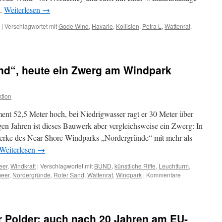
t.
Weiterlesen
→
|
Verschlagwortet mit
Gode Wind
,
Havarie
,
Kollision
,
Petra L
,
Wattenrat
,
nd“, heute ein Zwerg am Windpark
aftanlage
tion
rney
nt 52,5 Meter hoch, bei Niedrigwasser ragt er 30 Meter über
ark
gen Jahren ist dieses Bauwerk aber vergleichsweise ein Zwerg: In
erke des Near-Shore-Windparks „Nordergründe“ mit mehr als
Weiterlesen
→
eer
,
Windkraft
|
Verschlagwortet mit
BUND
,
künstliche Riffe
,
Leuchtturm
,
meer
,
Nordergründe
,
Roter Sand
,
Wattenrat
,
Windpark
|
Kommentare
Polder: auch nach 20 Jahren am EU-