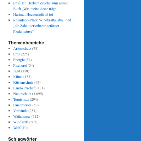
Prof. Dr. Herbert Zucchi: zum neuen
Buch „Was meine Seele trägt“
Hartmut Heckenroth ist tot
Rheinland-Pfalz: Windkraftausbau und
„die Zahl tolerierbarer getöteter
Fledermäuse“
Themenbereiche
Artenschutz
(78)
Ems
(225)
Energie
(54)
Fischerei
(34)
Jagd
(158)
Klima
(155)
Küstenschutz
(67)
Landwirtschaft
(131)
Naturschutz
(1.095)
Tourismus
(294)
Unsortiertes
(59)
Verbände
(251)
Wattenmeer
(512)
Windkraft
(502)
Wolf
(10)
Schlagwörter