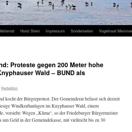
Wattenrat
Horst Stern
Impressum
Sonderseiten
Vogelinsel Memmer
nd: Proteste gegen 200 Meter hohe
Knyphauser Wald – BUND als
n
Redaktion
d kocht der Bürgerprotest. Der Gemeinderat befasst sich derzeit
h riesige Windkraftanlagen im Knyphauser Wald, einem
e, vorsieht: Wegen „Klima“, so der Friedeburger Bürgermeister
´s um Geld in der Gemeindekasse, mit vielleicht bis zu 30