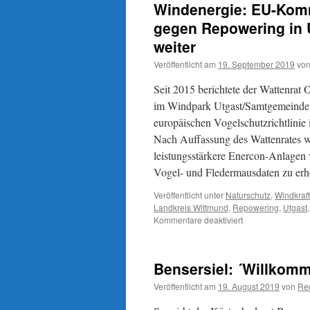
Windenergie: EU-Komm
gegen Repowering in 
weiter
Veröffentlicht am
19. September 2019
vo
Seit 2015 berichtete der Wattenrat
im Windpark Utgast/Samtgemeinde Es
europäischen Vogelschutzrichtlini
Nach Auffassung des Wattenrates w
leistungsstärkere Enercon-Anlagen 
Vogel- und Fledermausdaten zu er
Veröffentlicht unter
Naturschutz
,
Windkraft
Landkreis Wittmund
,
Repowering
,
Utgast
für
Kommentare deaktiviert
Windenergie:
EU-
Kommission
Bensersiel: ´Willkom
verfolgt
Wattenrat-
Veröffentlicht am
19. August 2019
von
Re
Beschwerde
gegen