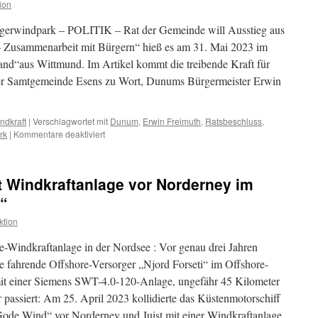
ion
rgerwindpark – POLITIK – Rat der Gemeinde will Ausstieg aus
 – Zusammenarbeit mit Bürgern“ hieß es am 31. Mai 2023 im
land“aus Wittmund. Im Artikel kommt die treibende Kraft für
er Samtgemeinde Esens zu Wort, Dunums Bürgermeister Erwin
ndkraft
|
Verschlagwortet mit
Dunum
,
Erwin Freimuth
,
Ratsbeschluss
,
für
rk
|
Kommentare deaktiviert
Neuauflage:
„Bürgerwindpark
in
 Windkraftanlage vor Norderney im
Dunum“,
getarnt
“
als
ktion
„Klimaschutz“
re-Windkraftanlage in der Nordsee : Vor genau drei Jahren
agge fahrende Offshore-Versorger „Njord Forseti“ im Offshore-
t einer Siemens SWT-4.0-120-Anlage, ungefähr 45 Kilometer
r passiert: Am 25. April 2023 kollidierte das Küstenmotorschiff
ode Wind“ vor Norderney und Juist mit einer Windkraftanlage