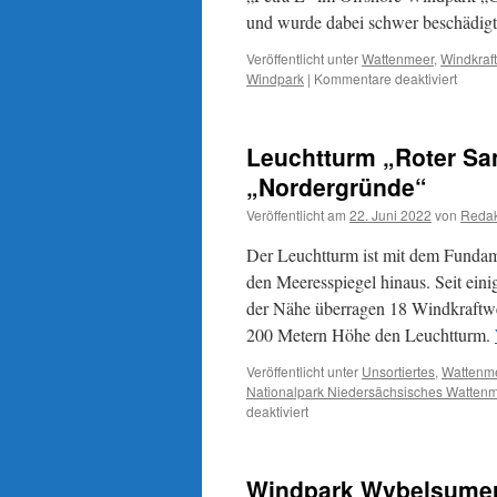
und wurde dabei schwer beschädig
Veröffentlicht unter
Wattenmeer
,
Windkraft
für
Windpark
|
Kommentare deaktiviert
KüMo
„Petra
L“
Leuchtturm „Roter Sa
rammt
Windkr
„Nordergründe“
vor
Veröffentlicht am
22. Juni 2022
von
Redak
Norde
im
Der Leuchtturm ist mit dem Fundame
Windp
„Gode
den Meeresspiegel hinaus. Seit eini
Wind“
der Nähe überragen 18 Windkraftw
200 Metern Höhe den Leuchtturm.
Veröffentlicht unter
Unsortiertes
,
Wattenm
Nationalpark Niedersächsisches Watten
für
deaktiviert
Leuchtturm
„Roter
Sand“,
Windpark Wybelsumer 
heute