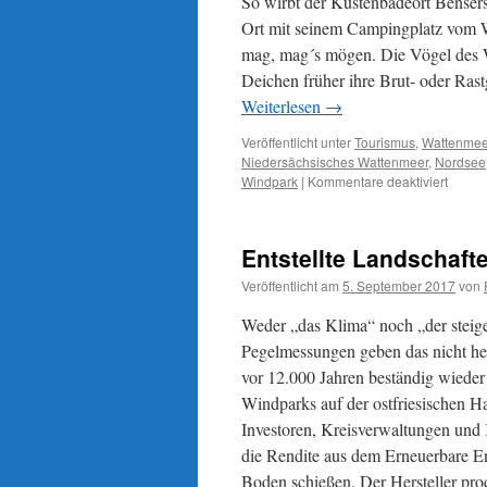
So wirbt der Küstenbadeort Bensers
Repowering
Ort mit seinem Campingplatz vom W
in
mag, mag´s mögen. Die Vögel des W
Utgast
im
Deichen früher ihre Brut- oder Rast
Landkreis
Weiterlesen
→
Wittmund
nicht
Veröffentlicht unter
Tourismus
,
Wattenmee
weiter
Niedersächsisches Wattenmeer
,
Nordsee
für
Windpark
|
Kommentare deaktiviert
Benser
´Will
an
Entstellte Landschaft
der
Nords
Veröffentlicht am
5. September 2017
von
´
Weder „das Klima“ noch „der steigen
Pegelmessungen geben das nicht her
vor 12.000 Jahren beständig wieder
Windparks auf der ostfriesischen H
Investoren, Kreisverwaltungen und
die Rendite aus dem Erneuerbare E
Boden schießen. Der Hersteller pro