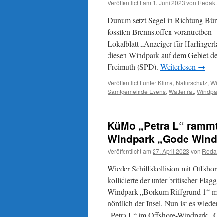
Veröffentlicht am
1. Juni 2023
von
Redakt
auf
Sommerreise
Dunum setzt Segel in Richtung Bü
fossilen Brennstoffen vorantreiben
Lokalblatt „Anzeiger für Harlinger
diesen Windpark auf dem Gebiet d
Freimuth (SPD).
Weiterlesen
→
Veröffentlicht unter
Klima
,
Naturschutz
,
Wi
Samtgemeinde Esens
,
Wattenrat
,
Windpa
KüMo „Petra L“ rammt
Windpark „Gode Wind
Veröffentlicht am
27. April 2023
von
Reda
Wieder Schiffskollision mit Offsho
kollidierte der unter britischer Fl
Windpark „Borkum Riffgrund 1“ mi
nördlich der Insel. Nun ist es wiede
„Petra L“ im Offshore-Windpark „G