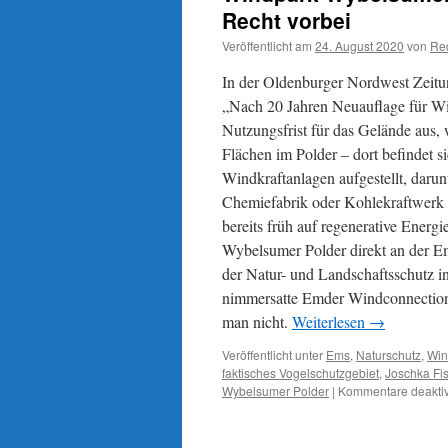
ein
Recht vorbei
Zwerg
Veröffentlicht am
24. August 2020
von
Re
am
Windpark
In der Oldenburger Nordwest Zeitu
„Nordergründe“
„Nach 20 Jahren Neuauflage für W
Nutzungsfrist für das Gelände aus,
Flächen im Polder – dort befindet s
Windkraftanlagen aufgestellt, darun
Chemiefabrik oder Kohlekraftwerk 
bereits früh auf regenerative Energ
Wybelsumer Polder direkt an der E
der Natur- und Landschaftsschutz i
nimmersatte Emder Windconnection ger
man nicht.
Weiterlesen
→
Veröffentlicht unter
Ems
,
Naturschutz
,
Win
faktisches Vogelschutzgebiet
,
Joschka Fi
Wybelsumer Polder
|
Kommentare deaktiv