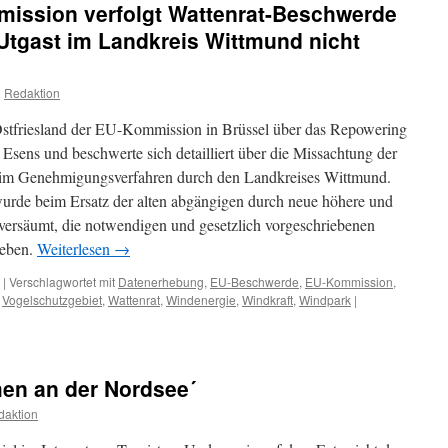
ission verfolgt Wattenrat-Beschwerde
auch
nach
Utgast im Landkreis Wittmund nicht
20
Jahren
am
n
Redaktion
EU-
Recht
 Ostfriesland der EU-Kommission in Brüssel über das Repowering
vorbei
ens und beschwerte sich detailliert über die Missachtung der
e im Genehmigungsverfahren durch den Landkreises Wittmund.
urde beim Ersatz der alten abgängigen durch neue höhere und
versäumt, die notwendigen und gesetzlich vorgeschriebenen
heben.
Weiterlesen
→
|
Verschlagwortet mit
Datenerhebung
,
EU-Beschwerde
,
EU-Kommission
,
,
Vogelschutzgebiet
,
Wattenrat
,
Windenergie
,
Windkraft
,
Windpark
|
men an der Nordsee´
daktion