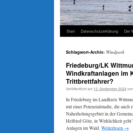
Start
Datenschutzerklärung
Der 
Windpark
Schlagwort-Archiv:
Friedeburg/LK Wittmu
Windkraftanlagen im 
Trittbrettfahrer?
Veröffentlicht am
13. September 2024
vo
In Friedeburg im Landkreis Wittmun
mit einer Potenzialstudie, die auc
Naherholungsgebiet in der Gemeind
Helfried Götz, in Wirklichkeit geht
Anlagen im Wald.
Weiterlesen
→