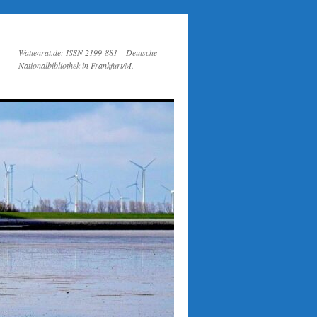
Wattenrat.de: ISSN 2199-881 – Deutsche
Nationalbibliothek in Frankfurt/M.