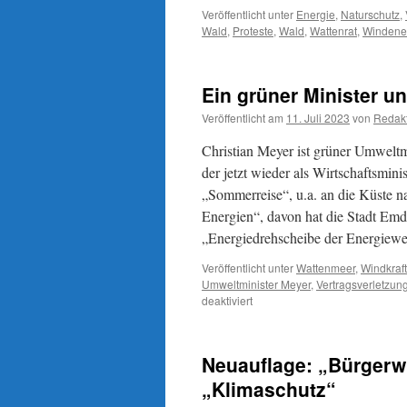
Veröffentlicht unter
Energie
,
Naturschutz
,
Wald
,
Proteste
,
Wald
,
Wattenrat
,
Windene
Ein grüner Minister 
Veröffentlicht am
11. Juli 2023
von
Redak
Christian Meyer ist grüner Umweltm
der jetzt wieder als Wirtschaftsmin
„Sommerreise“, u.a. an die Küste 
Energien“, davon hat die Stadt Emd
„Energiedrehscheibe der Energiew
Veröffentlicht unter
Wattenmeer
,
Windkraft
Umweltminister Meyer
,
Vertragsverletzun
für
deaktiviert
Ein
grüner
Minister
Neuauflage: „Bürgerwi
und
Windmacher
„Klimaschutz“
geht