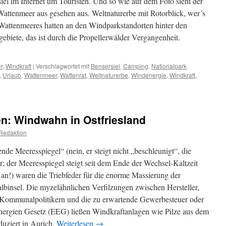
iel im Internet um Touristen. Und so wie auf dem Foto sieht der
attenmeer aus gesehen aus. Weltnaturerbe mit Rotorblick, wer´s
attenmeeres hatten an den Windparkstandorten hinter den
gebiete, das ist durch die Propellerwälder Vergangenheit.
r
,
Windkraft
|
Verschlagwortet mit
Bensersiel
,
Camping
,
Nationalpark
,
Urlaub
,
Wattenmeer
,
Wattenrat
,
Weltnaturerbe
,
Windenergie
,
Windkraft
,
siel:
kommen
en: Windwahn in Ostfriesland
ee
Redaktion
de Meeresspiegel“ (nein, er steigt nicht „beschleunigt“, die
; der Meeresspiegel steigt seit dem Ende der Wechsel-Kaltzeit
 an!) waren die Triebfeder für die enorme Massierung der
albinsel. Die myzelähnlichen Verfilzungen zwischen Hersteller,
 Kommunalpolitikern und die zu erwartende Gewerbesteuer oder
nergien Gesetz (EEG) ließen Windkraftanlagen wie Pilze aus dem
duziert in Aurich.
Weiterlesen
→