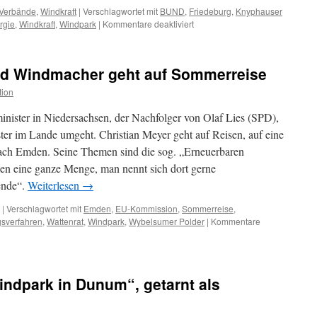
Verbände
,
Windkraft
|
Verschlagwortet mit
BUND
,
Friedeburg
,
Knyphauser
für
rgie
,
Windkraft
,
Windpark
|
Kommentare deaktiviert
Friedeburg/LK
Wittmund:
Proteste
und Windmacher geht auf Sommerreise
gegen
200
tion
Meter
hohe
inister in Niedersachsen, der Nachfolger von Olaf Lies (SPD),
Windkraftanlagen
ister im Lande umgeht. Christian Meyer geht auf Reisen, auf eine
im
nach Emden. Seine Themen sind die sog. „Erneuerbaren
Knyphauser
Wald
en eine ganze Menge, man nennt sich dort gerne
–
ende“.
Weiterlesen
→
BUND
als
|
Verschlagwortet mit
Emden
,
EU-Kommission
,
Sommerreise
,
Trittbrettfahrer?
gsverfahren
,
Wattenrat
,
Windpark
,
Wybelsumer Polder
|
Kommentare
ndpark in Dunum“, getarnt als