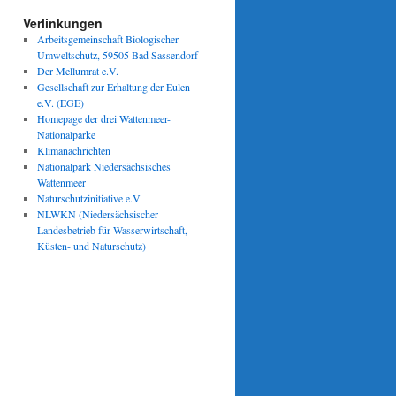
Verlinkungen
Arbeitsgemeinschaft Biologischer
Umweltschutz, 59505 Bad Sassendorf
Der Mellumrat e.V.
Gesellschaft zur Erhaltung der Eulen
e.V. (EGE)
Homepage der drei Wattenmeer-
Nationalparke
Klimanachrichten
Nationalpark Niedersächsisches
Wattenmeer
Naturschutzinitiative e.V.
NLWKN (Niedersächsischer
Landesbetrieb für Wasserwirtschaft,
Küsten- und Naturschutz)