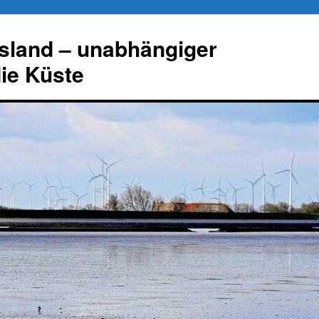
esland – unabhängiger
die Küste