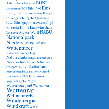
BUND
Artenschutz
Bensersiel
Ems
Eilert Voß
EGE
Dornumersiel
Energiewende
erneuerbare Energien
EU-Vogelschutzgebiet
Feuerwerk
Gänsejagd
Jagd
Gänsewacht
Gänse
Klima
Landwirtschaft
Kitesurfer
NABU
Meyer Werft
Langeoog
Nationalpark
Niedersächsisches
Wattenmeer
Nationalparkverwaltung
Naturschutz
Naturschutzverbände
Niedersachsen
NLWKN
Nordsee
Ostfriesland
Offshore
Olaf Lies
Petkumer Deichvorland
Peter Südbeck
Tourismus
SPD
Schweinswale
Vögel
Vogelschutzgebiet
Wasservogeljagd
Wattenmeer
Wattenrat
Weltnaturerbe
Windenergie
Windkraft
WWF