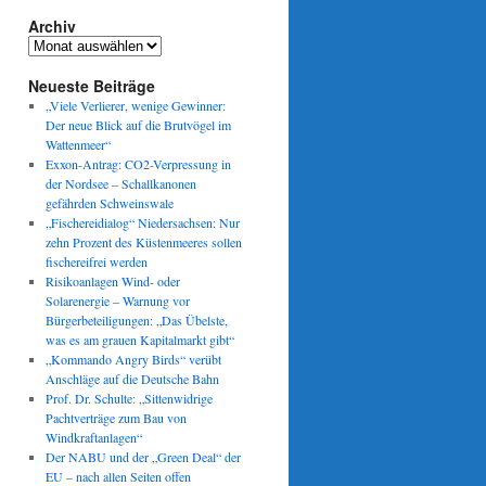
Archiv
Archiv
Neueste Beiträge
„Viele Verlierer, wenige Gewinner:
Der neue Blick auf die Brutvögel im
Wattenmeer“
Exxon-Antrag: CO2-Verpressung in
der Nordsee – Schallkanonen
gefährden Schweinswale
„Fischereidialog“ Niedersachsen: Nur
zehn Prozent des Küstenmeeres sollen
fischereifrei werden
Risikoanlagen Wind- oder
Solarenergie – Warnung vor
Bürgerbeteiligungen: „Das Übelste,
was es am grauen Kapitalmarkt gibt“
„Kommando Angry Birds“ verübt
Anschläge auf die Deutsche Bahn
Prof. Dr. Schulte: „Sittenwidrige
Pachtverträge zum Bau von
Windkraftanlagen“
Der NABU und der „Green Deal“ der
EU – nach allen Seiten offen