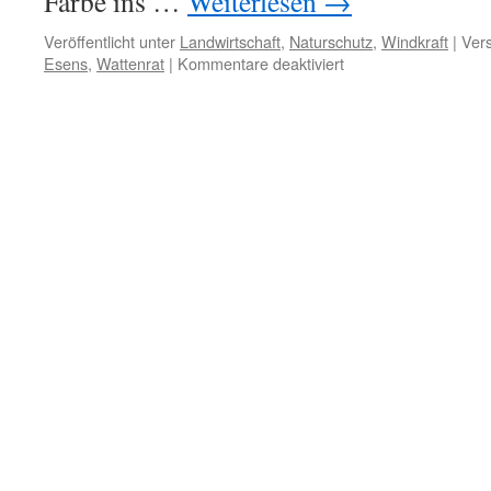
Farbe ins …
Weiterlesen
→
Veröffentlicht unter
Landwirtschaft
,
Naturschutz
,
Windkraft
|
Vers
für
Esens
,
Wattenrat
|
Kommentare deaktiviert
Lakenmaler