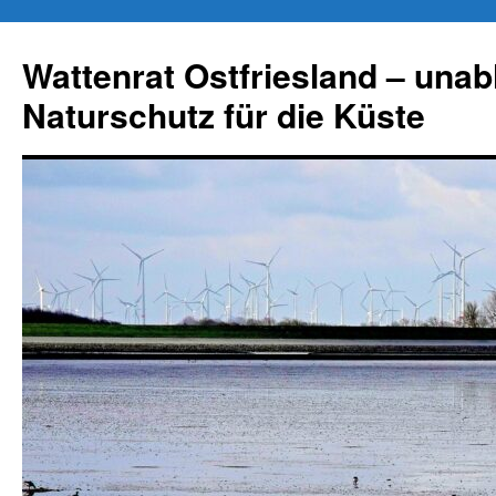
Zum
Inhalt
Wattenrat Ostfriesland – una
springen
Naturschutz für die Küste