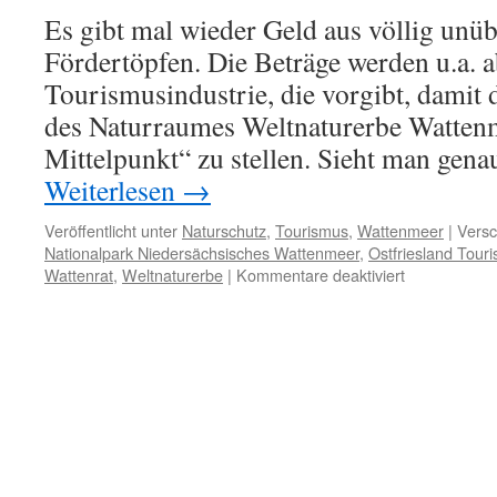
Es gibt mal wieder Geld aus völlig unü
Fördertöpfen. Die Beträge werden u.a. 
Tourismusindustrie, die vorgibt, damit 
des Naturraumes Weltnaturerbe Watten
Mittelpunkt“ zu stellen. Sieht man gena
Weiterlesen
→
Veröffentlicht unter
Naturschutz
,
Tourismus
,
Wattenmeer
|
Versc
Nationalpark Niedersächsisches Wattenmeer
,
Ostfriesland Tou
für
Wattenrat
,
Weltnaturerbe
|
Kommentare deaktiviert
„Watten-
Agenda“:
EU-
Mittel
„für
nachhaltigen
Tourismus
zum
Erhalt
und