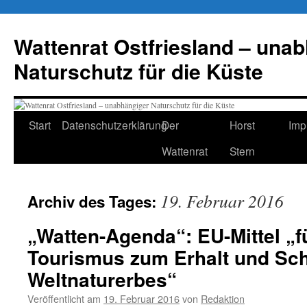
Zum
Inhalt
Wattenrat Ostfriesland – una
springen
Naturschutz für die Küste
Start
Datenschutzerklärung
Der
Horst
Imp
Wattenrat
Stern
19. Februar 2016
Archiv des Tages:
„Watten-Agenda“: EU-Mittel „f
Tourismus zum Erhalt und Sch
Weltnaturerbes“
Veröffentlicht am
19. Februar 2016
von
Redaktion