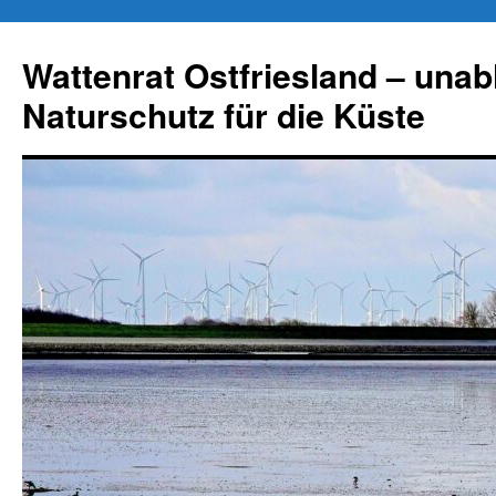
Zum
Inhalt
Wattenrat Ostfriesland – una
springen
Naturschutz für die Küste