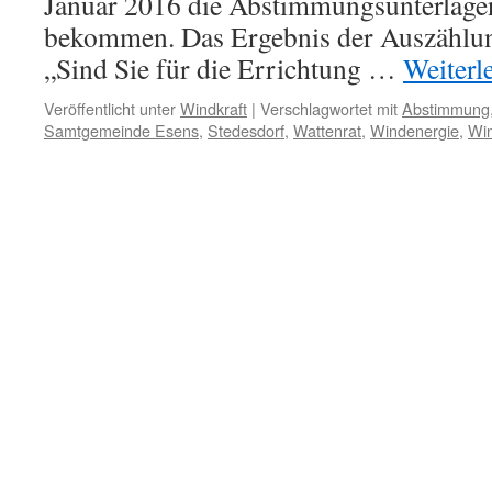
Januar 2016 die Abstimmungsunterlagen
bekommen. Das Ergebnis der Auszählun
„Sind Sie für die Errichtung …
Weiterl
Veröffentlicht unter
Windkraft
|
Verschlagwortet mit
Abstimmung
Samtgemeinde Esens
,
Stedesdorf
,
Wattenrat
,
Windenergie
,
Win