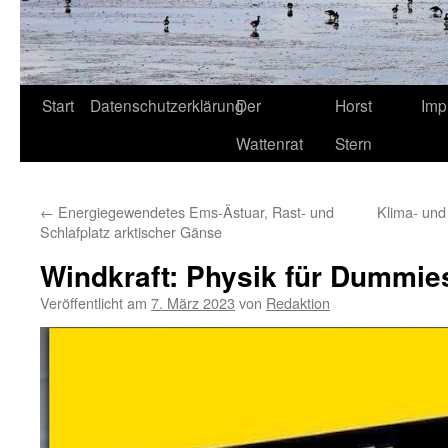
Start
Datenschutzerklärung
Der
Horst
Imp
Wattenrat
Stern
←
Energiegewendetes Ems-Ästuar, Rast- und
Klima- und
Schlafplatz arktischer Gänse
Windkraft: Physik für Dummie
Veröffentlicht am
7. März 2023
von
Redaktion