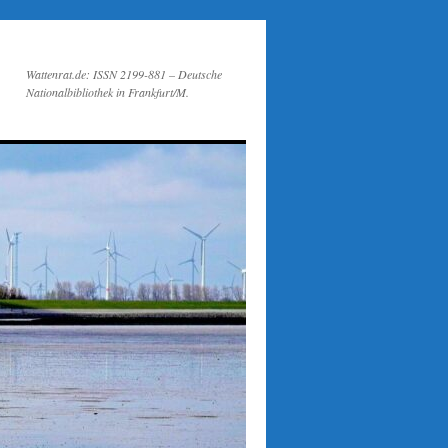
Wattenrat.de: ISSN 2199-881 – Deutsche
Nationalbibliothek in Frankfurt/M.