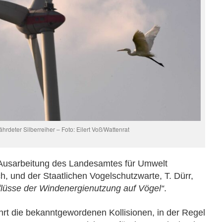
ährdeter Silberreiher – Foto: Eilert Voß/Wattenrat
 Ausarbeitung des Landesamtes für Umwelt
 und der Staatlichen Vogelschutzwarte, T. Dürr,
flüsse der Windenergienutzung auf Vögel“
.
führt die bekanntgewordenen Kollisionen, in der Regel