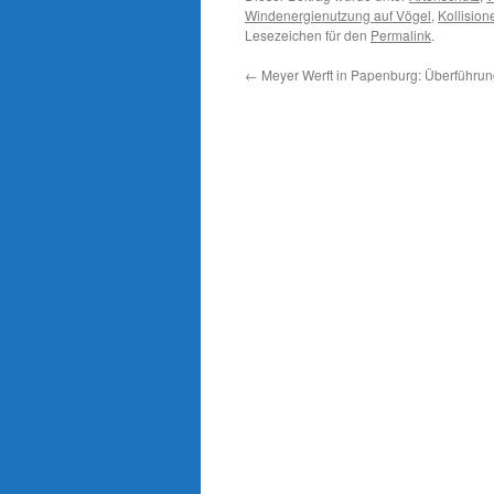
Windenergienutzung auf Vögel
,
Kollision
Lesezeichen für den
Permalink
.
←
Meyer Werft in Papenburg: Überführung 