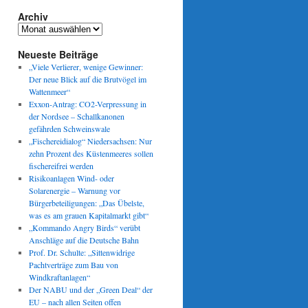
Archiv
Archiv
Neueste Beiträge
„Viele Verlierer, wenige Gewinner:
Der neue Blick auf die Brutvögel im
Wattenmeer“
Exxon-Antrag: CO2-Verpressung in
der Nordsee – Schallkanonen
gefährden Schweinswale
„Fischereidialog“ Niedersachsen: Nur
zehn Prozent des Küstenmeeres sollen
fischereifrei werden
Risikoanlagen Wind- oder
Solarenergie – Warnung vor
Bürgerbeteiligungen: „Das Übelste,
was es am grauen Kapitalmarkt gibt“
„Kommando Angry Birds“ verübt
Anschläge auf die Deutsche Bahn
Prof. Dr. Schulte: „Sittenwidrige
Pachtverträge zum Bau von
Windkraftanlagen“
Der NABU und der „Green Deal“ der
EU – nach allen Seiten offen