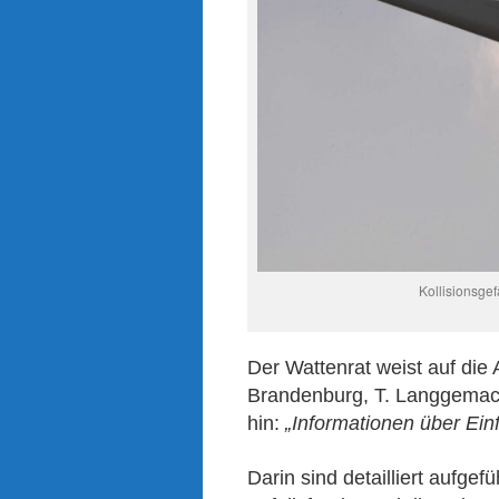
Kollisionsgef
Der Wattenrat weist auf d
ie
Brandenburg, T. Langgemach,
hin:
„Informationen über Ein
Darin
sind
detailliert aufge