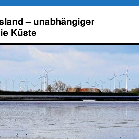
esland – unabhängiger
die Küste