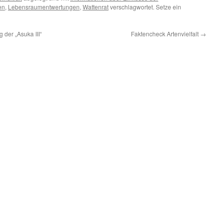
en
,
Lebensraumentwertungen
,
Wattenrat
verschlagwortet. Setze ein
der „Asuka III“
Faktencheck Artenvielfalt
→