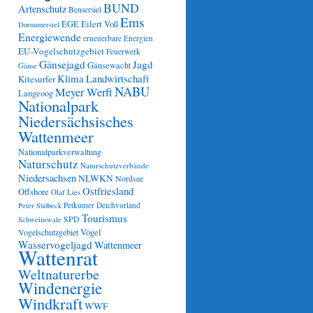
BUND
Artenschutz
Bensersiel
Ems
Eilert Voß
EGE
Dornumersiel
Energiewende
erneuerbare Energien
EU-Vogelschutzgebiet
Feuerwerk
Gänsejagd
Jagd
Gänsewacht
Gänse
Klima
Landwirtschaft
Kitesurfer
NABU
Meyer Werft
Langeoog
Nationalpark
Niedersächsisches
Wattenmeer
Nationalparkverwaltung
Naturschutz
Naturschutzverbände
Niedersachsen
NLWKN
Nordsee
Ostfriesland
Offshore
Olaf Lies
Petkumer Deichvorland
Peter Südbeck
Tourismus
SPD
Schweinswale
Vögel
Vogelschutzgebiet
Wasservogeljagd
Wattenmeer
Wattenrat
Weltnaturerbe
Windenergie
Windkraft
WWF