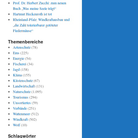
Prof. Dr. Herbert Zucchi: zum neuen
Buch „Was meine Seele trägt“
Hartmut Heckenroth ist tot
Rheinland-Pfalz: Windkraftausbau und
„die Zahl tolerierbarer getöteter
Fledermäuse“
Themenbereiche
Artenschutz
(78)
Ems
(225)
Energie
(54)
Fischerei
(34)
Jagd
(158)
Klima
(155)
Küstenschutz
(67)
Landwirtschaft
(131)
Naturschutz
(1.095)
Tourismus
(294)
Unsortiertes
(59)
Verbände
(251)
Wattenmeer
(512)
Windkraft
(502)
Wolf
(10)
Schlagwörter