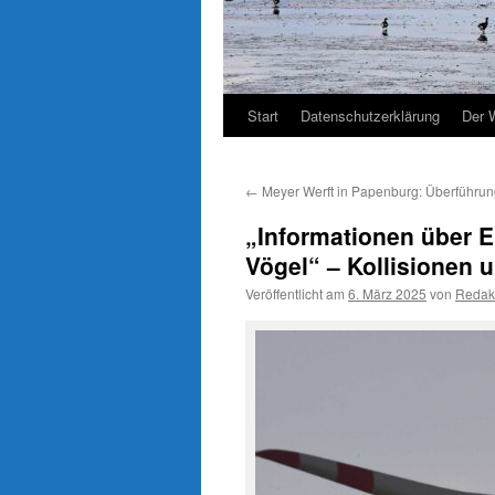
Start
Datenschutzerklärung
Der 
←
Meyer Werft in Papenburg: Überführung 
„Informationen über E
Vögel“ – Kollisionen
Veröffentlicht am
6. März 2025
von
Redak