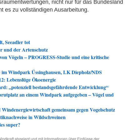
nsraumentwertungen, nicht nur für das Bundesland
ht es zu vollständigen Ausarbeitung.
, Seeadler tot
er und der Artenschutz
n von Vögeln – PROGRESS-Studie und eine kritische
rde im Windpark Üssinghausen, LK Diepholz/NDS
12: Lebenslüge Ökoenergie
d: „potenziell bestandsgefährdende Entwicklung“
rutplatz an einem Windpark aufgegeben – Vögel und
 Windenergiewirtschaft gemeinsam gegen Vogelschutz
tiknachweise in Wildschweinen
les super?
indkraft
abgelegt und mit
Informationen über Einflüsse der