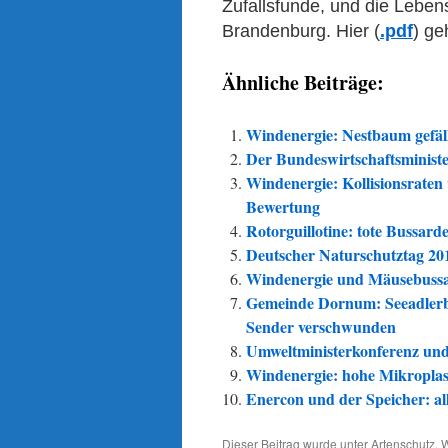
Zufallsfunde, und die Lebe
Brandenburg.
Hier (
.pdf
) ge
Ähnliche Beiträge:
Windenergie: Nestbaum gefällt
Der Bundeswirtschaftsminist
Windenergie: Kollisionsrate
Bewertung
Rotorguillotine: tote Bussa
Deutscher Naturschutztag 20
Windenergie und Mäusebussar
Gemeinde Dornum: Seeadlerb
Sender verschwunden
Umweltministerkonferenz und
Windenergie: hohe Mikroplas
Enercon und der Speicher: al
Dieser Beitrag wurde unter
Artenschutz
,
W