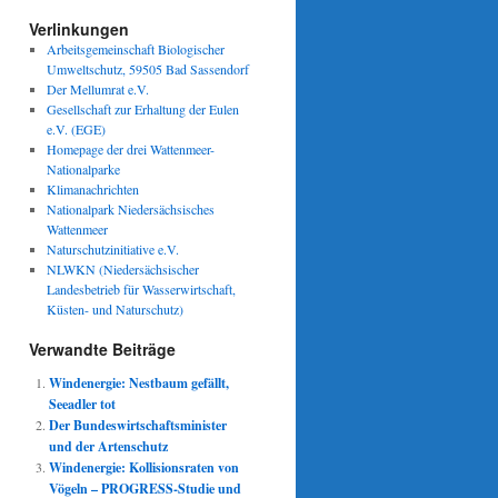
Verlinkungen
Arbeitsgemeinschaft Biologischer
Umweltschutz, 59505 Bad Sassendorf
Der Mellumrat e.V.
Gesellschaft zur Erhaltung der Eulen
e.V. (EGE)
Homepage der drei Wattenmeer-
Nationalparke
Klimanachrichten
Nationalpark Niedersächsisches
Wattenmeer
Naturschutzinitiative e.V.
NLWKN (Niedersächsischer
Landesbetrieb für Wasserwirtschaft,
Küsten- und Naturschutz)
Verwandte Beiträge
Windenergie: Nestbaum gefällt,
Seeadler tot
Der Bundeswirtschaftsminister
und der Artenschutz
Windenergie: Kollisionsraten von
Vögeln – PROGRESS-Studie und