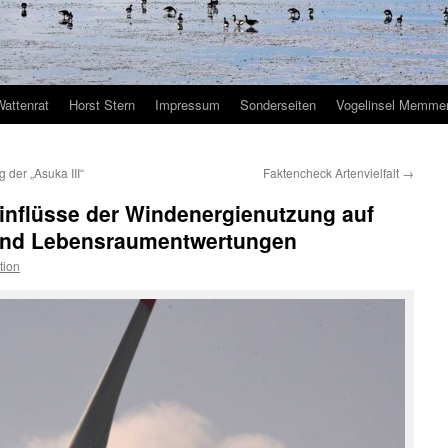
Wattenrat
Horst Stern
Impressum
Sonderseiten
Vogelinsel Memmer
der „Asuka III“
Faktencheck Artenvielfalt
→
inflüsse der Windenergienutzung auf
 und Lebensraumentwertungen
tion