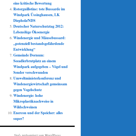
eine kritische Bewertung
Rotorguillotine: tote Bussarde im
Windpark Üssinghausen, LK
Diepholz/NDS
Deutscher Naturschutztag 2012:
Lebenslüge Ökoenergie
Windenergie und Mäusebussard:
„potenziell bestandsgefährdende
Entwicklung“
Gemeinde Dornum:
Seeadlerbrutplatz an einem
Windpark aufgegeben – Vögel und
Sender verschwunden
Umweltministerkonferenz und
Windenergiewirtschaft gemeinsam
gegen Vogelschutz
Windenergie: hohe
Mikroplastiknachweise in
Wildschweinen
Enercon und der Speicher: alles
super?
Stolz präsentiert von WordPress.