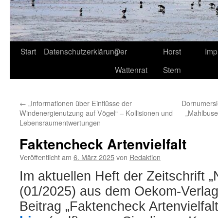
Start
Datenschutzerklärung
Der
Horst
Imp
Wattenrat
Stern
←
„Informationen über Einflüsse der
Dornumersi
Windenergienutzung auf Vögel“ – Kollisionen und
„Mahlbusen
Lebensraumentwertungen
Faktencheck Artenvielfalt
Veröffentlicht am
6. März 2025
von
Redaktion
Im aktuellen Heft der Zeitschrift 
(01/2025) aus dem Oekom-Verla
Beitrag
„Faktencheck Artenvielfalt