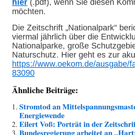
hier
(.pdf)
, wenn Sie diesen Kom
möchten.
Die Zeitschrift „Nationalpark“ ber
viermal jährlich über die Entwick
Nationalparke, große Schutzgebi
Naturschutz. Hier geht es zur ak
https://www.oekom.de/ausgabe/fa
83090
Ähnliche Beiträge:
Stromtod an Mittelspannungsmaste
Energiewende
Eilert Voß: Porträt in der Zeitschr
Bundesregierung arbeitet an „Hart