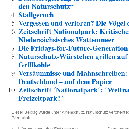
den Naturschutz“
Stallgeruch
Vergessen und verloren? Die Vögel 
Zeitschrift Nationalpark: Kritisch
Niedersächsisches Wattenmeer
Die Fridays-for-Future-Generation 
Naturschutz-Würstchen grillen auf z
Grillkohle
Versäumnisse und Mahnschreiben: 
Deutschland – auf dem Papier
Zeitschrift ´Nationalpark´: ´Weltn
Freizeitpark?´
Dieser Beitrag wurde unter
Artenschutz
,
Naturschutz
veröffentli
Permalink
.
←
„Informationen über Einflüsse der
Dornumersi