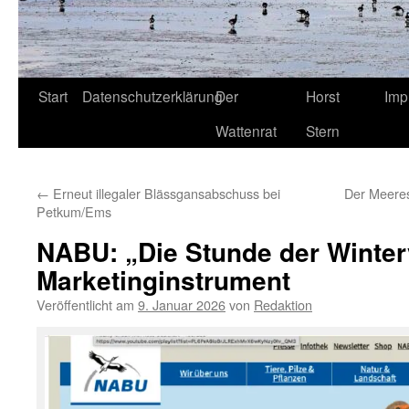
Start
Datenschutzerklärung
Der
Horst
Imp
Wattenrat
Stern
←
Erneut illegaler Blässgansabschuss bei
Der Meeres
Petkum/Ems
NABU: „Die Stunde der Winter
Marketinginstrument
Veröffentlicht am
9. Januar 2026
von
Redaktion