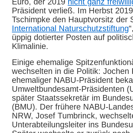
Euro, der 2019
nicht ganz freiwilli
Präsident verließ.
Im Herbst 201
Tschimpke den Hauptvorsitz der S
International Naturschutzstiftung
“
üppig dotierter Posten auf politisc
Klimalinie.
Einige ehemalige Spitzenfunktio
wechselten in die Politik:
Jochen 
ehemaliger NABU-Präsident bek
Umweltbundesamt-
Präsidenten
(
später Staatssekretär im Bundes
(BMU).
Der frühere
NABU-Landes
NRW,
Josef Tumbrinck
,
wechselt
Unterabteilungsleiter
ins Bundesu