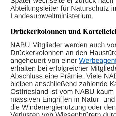
Später
wechselte
er
zurück nac
Abteilungsleiter für Naturschutz i
Landesumweltministerium.
Drückerkolonnen und Karteileic
NABU Mitglieder werden auch v
Drückerkolonnen
an
den Haustü
angeheuert von einer
Werbeagent
erhalten bei erfolgreicher Mitgli
Abschluss eine Prämie.
Viele NA
bleiben anschließend zahlende Kar
Ostfriesland ist vom NABU kaum
massiven
Eingriffen in Natur- un
die Windenergienutzung oder den
Verlusten von Wiesenbrütern durc