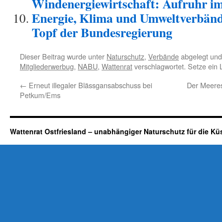
Windenergiewirtschaft: Aufruhr i
Energie, Klima und Umweltverbänd
Topf der Bundesregierung
Dieser Beitrag wurde unter
Naturschutz
,
Verbände
abgelegt und
Mitgliederwerbug
,
NABU
,
Wattenrat
verschlagwortet. Setze ein
←
Erneut illegaler Blässgansabschuss bei
Der Meeres
Petkum/Ems
Wattenrat Ostfriesland – unabhängiger Naturschutz für die Kü