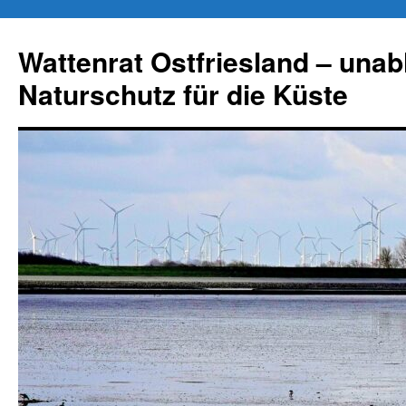
Zum
Inhalt
Wattenrat Ostfriesland – una
springen
Naturschutz für die Küste