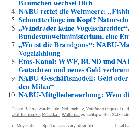
Bäumchen wechsel Dich
NABU rettet die Weltmeere: „Fishin
Schmetterlinge im Kopf? Naturschu
„Windräder keine Vogelschredder“,
Bundesumweltministerium, eine E
„Wo ist die Brandgans“: NABU-Mar
Vogelzählung
Ems-Kanal: WWF, BUND und NABU
Gutachten und neues Geld verbren
NABU-Geschäftsmodell: Geld oder 
den Milan“
NABU-Mitgliederwerbung: Wem die
Dieser Beitrag wurde unter
Naturschutz
,
Verbände
abgelegt und
Olaf Tschimpke
,
Präsident
,
Wattenrat
verschlagwortet. Setze ei
←
Meyer-Schiff ´Spirit of Discovery´ überführt
Insel L