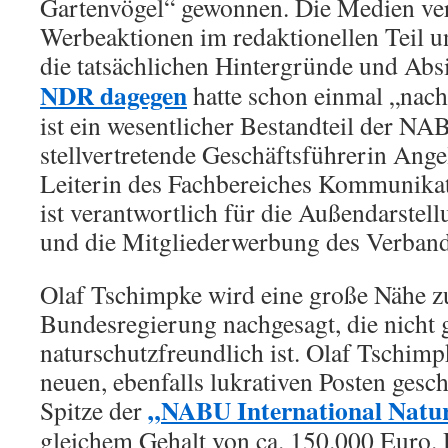
Gartenvögel“ gewonnen. Die Medien ver
Werbeaktionen im redaktionellen Teil u
die tatsächlichen Hintergründe und Abs
NDR dagegen
hatte schon einmal „nac
ist ein wesentlicher Bestandteil der NA
stellvertretende Geschäftsführerin Angel
Leiterin des Fachbereiches Kommunika
ist verantwortlich für die Außendarstel
und die Mitgliederwerbung des Verban
Olaf Tschimpke wird eine große Nähe zu
Bundesregierung nachgesagt, die nicht 
naturschutzfreundlich ist. Olaf Tschimp
neuen, ebenfalls lukrativen Posten gesc
„NABU International Natur
Spitze der
gleichem Gehalt von ca. 150.000 Euro