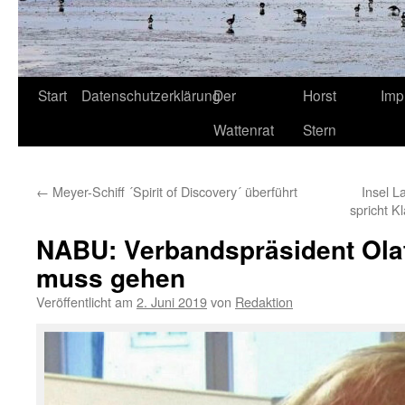
Start
Datenschutzerklärung
Der
Horst
Imp
Wattenrat
Stern
←
Meyer-Schiff ´Spirit of Discovery´ überführt
Insel L
spricht K
NABU: Verbandspräsident Ola
muss gehen
Veröffentlicht am
2. Juni 2019
von
Redaktion