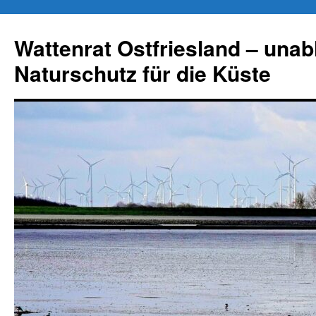
Zum
Inhalt
Wattenrat Ostfriesland – una
springen
Naturschutz für die Küste