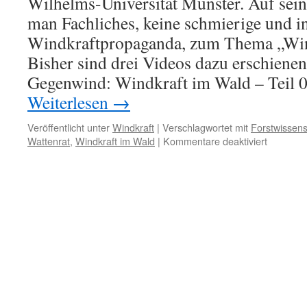
Wilhelms-Universität Münster. Auf sein
man Fachliches, keine schmierige und in
Windkraftpropaganda, zum Thema „Win
Bisher sind drei Videos dazu erschienen
Gegenwind: Windkraft im Wald – Teil 0
Weiterlesen
→
Veröffentlicht unter
Windkraft
|
Verschlagwortet mit
Forstwissens
für
Wattenrat
,
Windkraft im Wald
|
Kommentare deaktiviert
Videoser
von
Prof.
Dr.
Andreas
Schulte:
„Gegenwi
Windkraf
im
Wald“