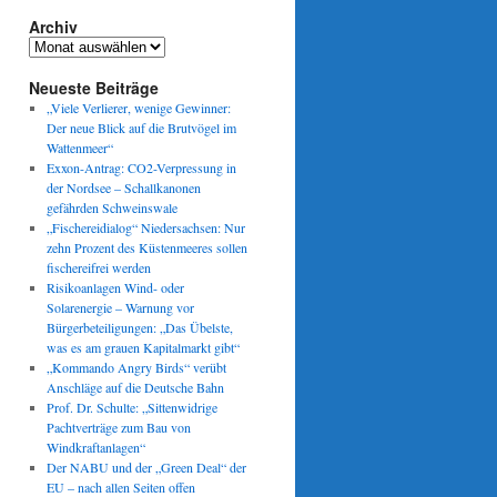
Archiv
Archiv
Neueste Beiträge
„Viele Verlierer, wenige Gewinner:
Der neue Blick auf die Brutvögel im
Wattenmeer“
Exxon-Antrag: CO2-Verpressung in
der Nordsee – Schallkanonen
gefährden Schweinswale
„Fischereidialog“ Niedersachsen: Nur
zehn Prozent des Küstenmeeres sollen
fischereifrei werden
Risikoanlagen Wind- oder
Solarenergie – Warnung vor
Bürgerbeteiligungen: „Das Übelste,
was es am grauen Kapitalmarkt gibt“
„Kommando Angry Birds“ verübt
Anschläge auf die Deutsche Bahn
Prof. Dr. Schulte: „Sittenwidrige
Pachtverträge zum Bau von
Windkraftanlagen“
Der NABU und der „Green Deal“ der
EU – nach allen Seiten offen