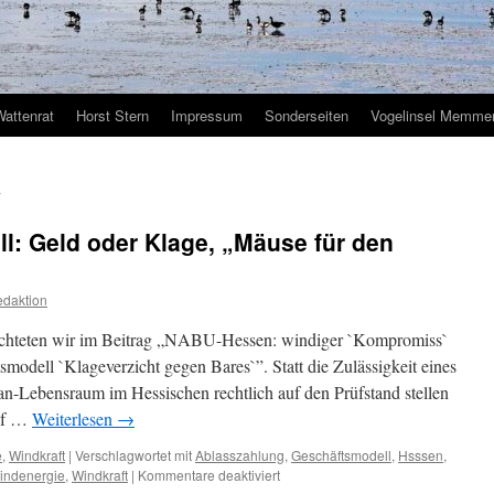
Wattenrat
Horst Stern
Impressum
Sonderseiten
Vogelinsel Memmer
g
: Geld oder Klage, „Mäuse für den
daktion
ichteten wir im Beitrag „NABU-Hessen: windiger `Kompromiss`
modell `Klageverzicht gegen Bares`”. Statt die Zulässigkeit eines
n-Lebensraum im Hessischen rechtlich auf den Prüfstand stellen
auf …
Weiterlesen
→
e
,
Windkraft
|
Verschlagwortet mit
Ablasszahlung
,
Geschäftsmodell
,
Hsssen
,
für
indenergie
,
Windkraft
|
Kommentare deaktiviert
NABU-