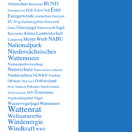
BUND
Artenschutz
Bensersiel
Ems
Eilert Voß
EGE
Dornumersiel
Energiewende
erneuerbare Energien
EU-Vogelschutzgebiet
Feuerwerk
Gänsejagd
Jagd
Gänsewacht
Gänse
Klima
Landwirtschaft
Kitesurfer
NABU
Meyer Werft
Langeoog
Nationalpark
Niedersächsisches
Wattenmeer
Nationalparkverwaltung
Naturschutz
Naturschutzverbände
Niedersachsen
NLWKN
Nordsee
Ostfriesland
Offshore
Olaf Lies
Petkumer Deichvorland
Peter Südbeck
Tourismus
SPD
Schweinswale
Vögel
Vogelschutzgebiet
Wasservogeljagd
Wattenmeer
Wattenrat
Weltnaturerbe
Windenergie
Windkraft
WWF