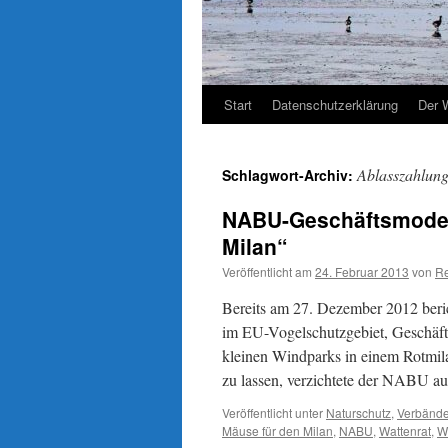
Start
Datenschutzerklärung
Der 
Ablasszahlun
Schlagwort-Archiv:
NABU-Geschäftsmodell
Milan“
Veröffentlicht am
24. Februar 2013
von
Re
Bereits am 27. Dezember 2012 ber
im EU-Vogelschutzgebiet, Geschäfts
kleinen Windparks in einem Rotmila
zu lassen, verzichtete der NABU 
Veröffentlicht unter
Naturschutz
,
Verbänd
Mäuse für den Milan
,
NABU
,
Wattenrat
,
W