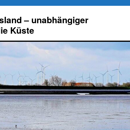
esland – unabhängiger
die Küste