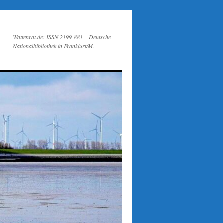
Wattenrat.de: ISSN 2199-881 – Deutsche
Nationalbibliothek in Frankfurt/M.