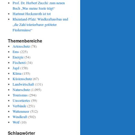
Prof. Dr. Herbert Zucchi: zum neuen
Buch „Was meine Seele trägt“
Hartmut Heckenroth ist tot
Rheinland-Pfalz: Windkraftausbau und
„die Zahl tolerierbarer getöteter
Fledermäuse“
Themenbereiche
Artenschutz
(78)
Ems
(225)
Energie
(54)
Fischerei
(34)
Jagd
(158)
Klima
(155)
Küstenschutz
(67)
Landwirtschaft
(131)
Naturschutz
(1.095)
Tourismus
(294)
Unsortiertes
(59)
Verbände
(251)
Wattenmeer
(512)
Windkraft
(502)
Wolf
(10)
Schlagwörter