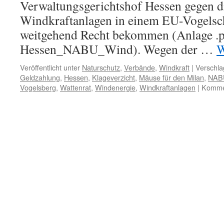
Verwaltungsgerichtshof Hessen gegen d
Windkraftanlagen in einem EU-Vogelsch
weitgehend Recht bekommen (Anlage .
Hessen_NABU_Wind). Wegen der …
W
Veröffentlicht unter
Naturschutz
,
Verbände
,
Windkraft
|
Verschla
Geldzahlung
,
Hessen
,
Klageverzicht
,
Mäuse für den Milan
,
NAB
Vogelsberg
,
Wattenrat
,
Windenergie
,
Windkraftanlagen
|
Kommen