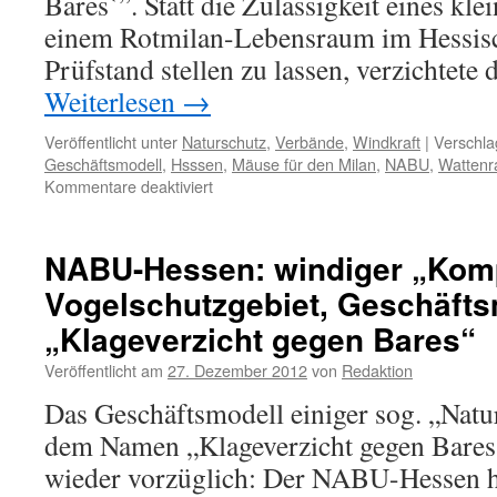
Bares`”. Statt die Zulässigkeit eines kl
einem Rotmilan-Lebensraum im Hessisch
Prüfstand stellen zu lassen, verzichte
Weiterlesen
→
Veröffentlicht unter
Naturschutz
,
Verbände
,
Windkraft
|
Verschla
Geschäftsmodell
,
Hsssen
,
Mäuse für den Milan
,
NABU
,
Wattenr
für
Kommentare deaktiviert
NABU-
Geschäftsmodell:
Geld
NABU-Hessen: windiger „Kom
oder
Vogelschutzgebiet, Geschäfts
Klage,
„Mäuse
„Klageverzicht gegen Bares“
für
den
Veröffentlicht am
27. Dezember 2012
von
Redaktion
Milan“
Das Geschäftsmodell einiger sog. „Nat
dem Namen „Klageverzicht gegen Bares“
wieder vorzüglich: Der NABU-Hessen h