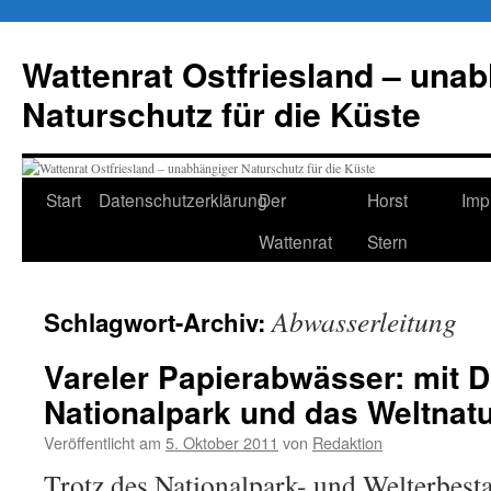
Zum
Inhalt
Wattenrat Ostfriesland – una
springen
Naturschutz für die Küste
Start
Datenschutzerklärung
Der
Horst
Imp
Wattenrat
Stern
Abwasserleitung
Schlagwort-Archiv:
Vareler Papierabwässer: mit D
Nationalpark und das Weltnat
Veröffentlicht am
5. Oktober 2011
von
Redaktion
Trotz des Nationalpark- und Welterbesta