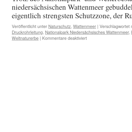
niedersächsischen Wattenmeer gebuddelt
eigentlich strengsten Schutzzone, der R
Veröffentlicht unter
Naturschutz
,
Wattenmeer
|
Verschlagwortet 
Druckrohrleitung
,
Nationalpark Niedersächsisches Wattenmeer
,
für
Weltnaturerbe
|
Kommentare deaktiviert
Vareler
Papierabwässer:
mit
Druck
in
den
Nationalpark
und
das
Weltnaturerbe