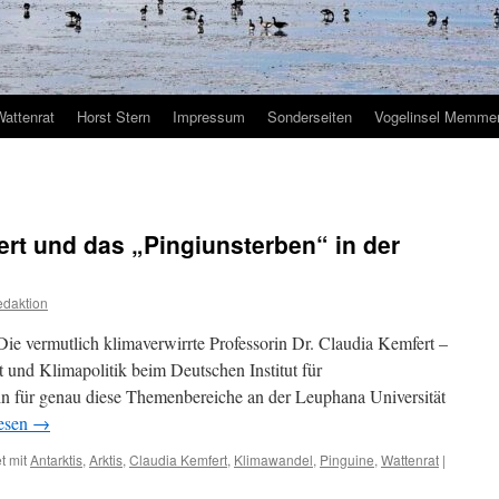
Wattenrat
Horst Stern
Impressum
Sonderseiten
Vogelinsel Memmer
ert und das „Pingiunsterben“ in der
daktion
 Die vermutlich klimaverwirrte Professorin Dr. Claudia Kemfert –
 und Klimapolitik beim Deutschen Institut für
in für genau diese Themenbereiche an der Leuphana Universität
lesen
→
t mit
Antarktis
,
Arktis
,
Claudia Kemfert
,
Klimawandel
,
Pinguine
,
Wattenrat
|