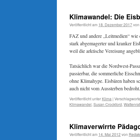
Dr.
Claudia
Klimawandel: Die Eisb
Kemfert
und
Veröffentlicht am
18. Dezember 2017
von
das
„Pingiunsterben“
FAZ und andere „Leitmedien“ wie de
in
stark abgemagerter und kranker Eisb
der
weil die arktische Vereisung angeb
Arktis
Tatsächlich war die Nordwest-Passa
passierbar, die sommerliche Eissch
ohne Klimahype. Eisbären haben sc
auch nicht vom Aussterben bedroht
Veröffentlicht unter
Klima
|
Verschlagworte
Klimawandel
,
Susan Crockford
,
Wattenrat
Klimaverwirrte Pädago
Veröffentlicht am
14. Mai 2012
von
Redak