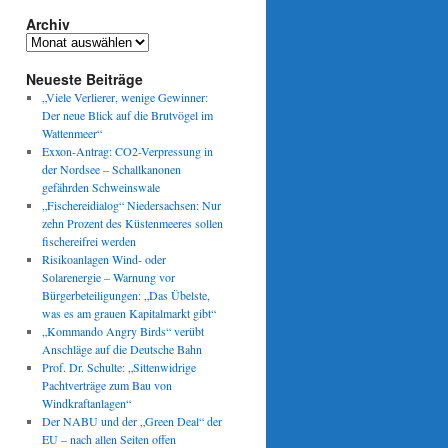
Archiv
Archiv
Neueste Beiträge
„Viele Verlierer, wenige Gewinner:
Der neue Blick auf die Brutvögel im
Wattenmeer“
Exxon-Antrag: CO2-Verpressung in
der Nordsee – Schallkanonen
gefährden Schweinswale
„Fischereidialog“ Niedersachsen: Nur
zehn Prozent des Küstenmeeres sollen
fischereifrei werden
Risikoanlagen Wind- oder
Solarenergie – Warnung vor
Bürgerbeteiligungen: „Das Übelste,
was es am grauen Kapitalmarkt gibt“
„Kommando Angry Birds“ verübt
Anschläge auf die Deutsche Bahn
Prof. Dr. Schulte: „Sittenwidrige
Pachtverträge zum Bau von
Windkraftanlagen“
Der NABU und der „Green Deal“ der
EU – nach allen Seiten offen