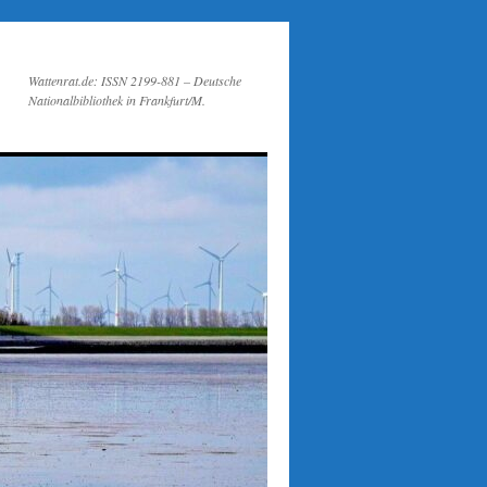
Wattenrat.de: ISSN 2199-881 – Deutsche
Nationalbibliothek in Frankfurt/M.