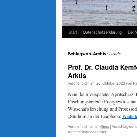
Start
Datenschutzerklärung
Der 
Arktis
Schlagwort-Archiv:
Prof. Dr. Claudia Kemf
Arktis
Veröffentlicht am
20. Oktober 2023
von
Re
Nein, kein verspäteter Aprilscherz:
Foschungsbereich Energiewirtschaft
Wirtschaftsforschung und Professor
„Studium an der Leuphana:
Weiter
Veröffentlicht unter
Klima
|
Verschlagworte
für
Kommentare deaktiviert
Prof.