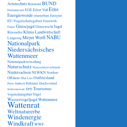
BUND
Artenschutz
Bensersiel
Ems
Eilert Voß
EGE
Dornumersiel
Energiewende
erneuerbare Energien
EU-Vogelschutzgebiet
Feuerwerk
Gänsejagd
Jagd
Gänsewacht
Gänse
Klima
Landwirtschaft
Kitesurfer
NABU
Meyer Werft
Langeoog
Nationalpark
Niedersächsisches
Wattenmeer
Nationalparkverwaltung
Naturschutz
Naturschutzverbände
Niedersachsen
NLWKN
Nordsee
Ostfriesland
Offshore
Olaf Lies
Petkumer Deichvorland
Peter Südbeck
Tourismus
SPD
Schweinswale
Vögel
Vogelschutzgebiet
Wasservogeljagd
Wattenmeer
Wattenrat
Weltnaturerbe
Windenergie
Windkraft
WWF