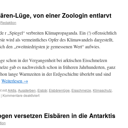
ären-Lüge, von einer Zoologin entlarvt
Redaktion
 r „Spiegel“ verbreiten Klimapropaganda. Ein (!) offensichtlich
är wird als vermeintliches Opfer des Klimawandels dargestellt,
lich den „zweitniedrigsten je gemessenen Wert“ aufwies.
ge schon in der Vergangenheit bei arktischen Eisschmelzen
melze gab es nachweislich schon in früheren Jahrhunderten, ganz
hon lange Warmzeiten in der Erdgeschichte überlebt und sind
.
Weiterlesen
→
t mit
Arktis
,
Aussterben
,
Eisbär
,
Eisbärenlüge
,
Eisschmelze
,
Klimaschutz
,
für
|
Kommentare deaktiviert
Klimawandel:
Die
Eisbären-
gen versetzen Eisbären in die Antarktis
Lüge,
von
tion
einer