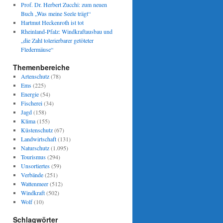
Prof. Dr. Herbert Zucchi: zum neuen
Buch „Was meine Seele trägt“
Hartmut Heckenroth ist tot
Rheinland-Pfalz: Windkraftausbau und
„die Zahl tolerierbarer getöteter
Fledermäuse“
Themenbereiche
Artenschutz
(78)
Ems
(225)
Energie
(54)
Fischerei
(34)
Jagd
(158)
Klima
(155)
Küstenschutz
(67)
Landwirtschaft
(131)
Naturschutz
(1.095)
Tourismus
(294)
Unsortiertes
(59)
Verbände
(251)
Wattenmeer
(512)
Windkraft
(502)
Wolf
(10)
Schlagwörter