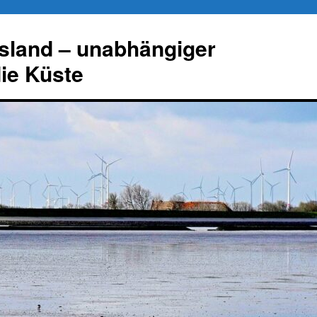
esland – unabhängiger
die Küste