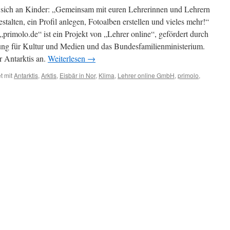
Zoologin
sich an Kinder: „Gemeinsam mit euren Lehrerinnen und Lehrern
entlarvt
estalten, ein Profil anlegen, Fotoalben erstellen und vieles mehr!“
„primolo.de“ ist ein Projekt von „Lehrer online“, gefördert durch
ung für Kultur und Medien und das Bundesfamilienministerium.
r Antarktis an.
Weiterlesen
→
t mit
Antarktis
,
Arktis
,
Eisbär in Nor
,
Klima
,
Lehrer online GmbH
,
primolo
,
erwirrte
ogen
zen
en
is