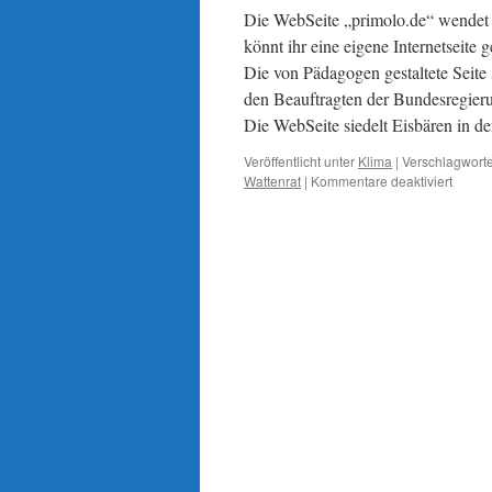
Die WebSeite „primolo.de“ wendet 
könnt ihr eine eigene Internetseite g
Die von Pädagogen gestaltete Seite 
den Beauftragten der Bundesregier
Die WebSeite siedelt Eisbären in de
Veröffentlicht unter
Klima
|
Verschlagworte
für
Wattenrat
|
Kommentare deaktiviert
Klimav
Pädag
verset
Eisbär
in
die
Antarkt