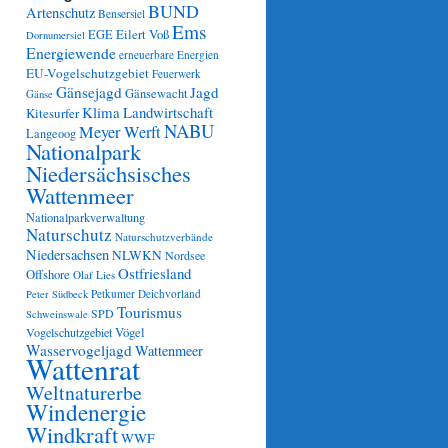
BUND
Artenschutz
Bensersiel
Ems
Eilert Voß
EGE
Dornumersiel
Energiewende
erneuerbare Energien
EU-Vogelschutzgebiet
Feuerwerk
Gänsejagd
Jagd
Gänsewacht
Gänse
Klima
Landwirtschaft
Kitesurfer
NABU
Meyer Werft
Langeoog
Nationalpark
Niedersächsisches
Wattenmeer
Nationalparkverwaltung
Naturschutz
Naturschutzverbände
Niedersachsen
NLWKN
Nordsee
Ostfriesland
Offshore
Olaf Lies
Petkumer Deichvorland
Peter Südbeck
Tourismus
SPD
Schweinswale
Vögel
Vogelschutzgebiet
Wasservogeljagd
Wattenmeer
Wattenrat
Weltnaturerbe
Windenergie
Windkraft
WWF