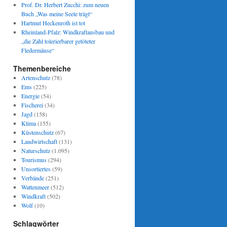
Prof. Dr. Herbert Zucchi: zum neuen
Buch „Was meine Seele trägt“
Hartmut Heckenroth ist tot
Rheinland-Pfalz: Windkraftausbau und
„die Zahl tolerierbarer getöteter
Fledermäuse“
Themenbereiche
Artenschutz
(78)
Ems
(225)
Energie
(54)
Fischerei
(34)
Jagd
(158)
Klima
(155)
Küstenschutz
(67)
Landwirtschaft
(131)
Naturschutz
(1.095)
Tourismus
(294)
Unsortiertes
(59)
Verbände
(251)
Wattenmeer
(512)
Windkraft
(502)
Wolf
(10)
Schlagwörter