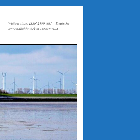
Wattenrat.de: ISSN 2199-881 – Deutsche
Nationalbibliothek in Frankfurt/M.