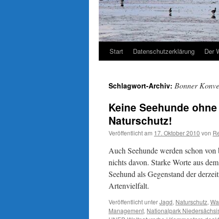
Start
Datenschutzerklärung
Der 
Bonner Konve
Schlagwort-Archiv:
Keine Seehunde ohne
Naturschutz!
Veröffentlicht am
17. Oktober 2010
von
Re
Auch Seehunde werden schon von b
nichts davon. Starke Worte aus de
Seehund als Gegenstand der derzeiti
Artenvielfalt.
Veröffentlicht unter
Jagd
,
Naturschutz
,
Wa
Management
,
Nationalpark Niedersächs