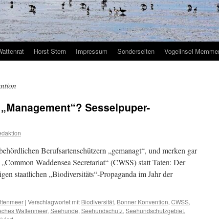
Wattenrat
Horst Stern
Impressum
Sonderseiten
Vogelinsel Memmer
ntion
 „Management“? Sesselpuper-
daktion
ehördlichen Berufsartenschützern „gemanagt“, und merken gar
m „Common Waddensea Secretariat“ (CWSS) statt Taten: Der
gen staatlichen „Biodiversitäts“-Propaganda im Jahr der
ttenmeer
|
Verschlagwortet mit
Biodiversität
,
Bonner Konvention
,
CWSS
,
isches Wattenmeer
,
Seehunde
,
Seehundschutz
,
Seehundschutzgebiet
,
für