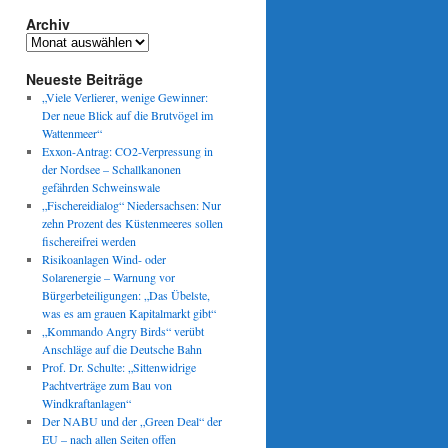
Archiv
Archiv
Neueste Beiträge
„Viele Verlierer, wenige Gewinner:
Der neue Blick auf die Brutvögel im
Wattenmeer“
Exxon-Antrag: CO2-Verpressung in
der Nordsee – Schallkanonen
gefährden Schweinswale
„Fischereidialog“ Niedersachsen: Nur
zehn Prozent des Küstenmeeres sollen
fischereifrei werden
Risikoanlagen Wind- oder
Solarenergie – Warnung vor
Bürgerbeteiligungen: „Das Übelste,
was es am grauen Kapitalmarkt gibt“
„Kommando Angry Birds“ verübt
Anschläge auf die Deutsche Bahn
Prof. Dr. Schulte: „Sittenwidrige
Pachtverträge zum Bau von
Windkraftanlagen“
Der NABU und der „Green Deal“ der
EU – nach allen Seiten offen