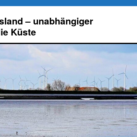
esland – unabhängiger
die Küste