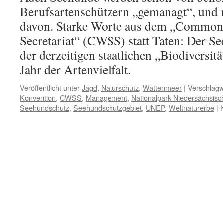
Berufsartenschützern „gemanagt“, und 
davon. Starke Worte aus dem „Commo
Secretariat“ (CWSS) statt Taten: Der S
der derzeitigen staatlichen „Biodiversi
Jahr der Artenvielfalt.
Veröffentlicht unter
Jagd
,
Naturschutz
,
Wattenmeer
|
Verschlagw
Konvention
,
CWSS
,
Management
,
Nationalpark Niedersächsis
Seehundschutz
,
Seehundschutzgebiet
,
UNEP
,
Weltnaturerbe
|