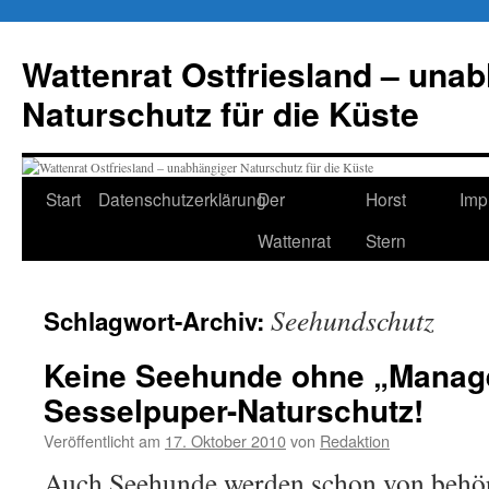
Zum
Inhalt
Wattenrat Ostfriesland – una
springen
Naturschutz für die Küste
Start
Datenschutzerklärung
Der
Horst
Imp
Wattenrat
Stern
Seehundschutz
Schlagwort-Archiv:
Keine Seehunde ohne „Mana
Sesselpuper-Naturschutz!
Veröffentlicht am
17. Oktober 2010
von
Redaktion
Auch Seehunde werden schon von behö