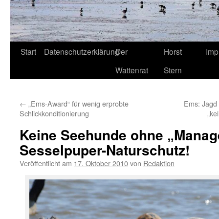
Start
Datenschutzerklärung
Der
Horst
Imp
Wattenrat
Stern
←
„Ems-Award“ für wenig erprobte
Ems: Jagd 
Schlickkonditionierung
„ke
Keine Seehunde ohne „Mana
Sesselpuper-Naturschutz!
Veröffentlicht am
17. Oktober 2010
von
Redaktion