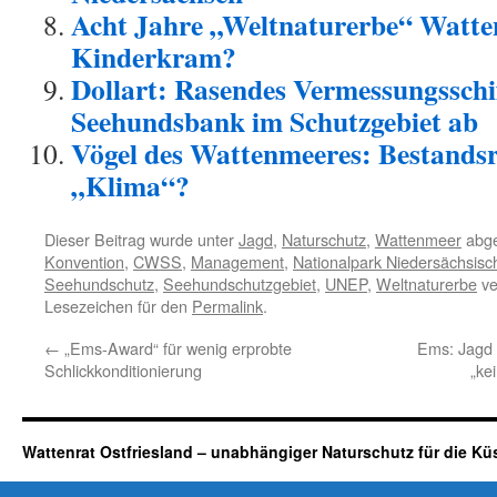
Acht Jahre „Weltnaturerbe“ Watte
Kinderkram?
Dollart: Rasendes Vermessungssc
Seehundsbank im Schutzgebiet ab
Vögel des Wattenmeeres: Bestands
„Klima“?
Dieser Beitrag wurde unter
Jagd
,
Naturschutz
,
Wattenmeer
abge
Konvention
,
CWSS
,
Management
,
Nationalpark Niedersächsis
Seehundschutz
,
Seehundschutzgebiet
,
UNEP
,
Weltnaturerbe
ve
Lesezeichen für den
Permalink
.
←
„Ems-Award“ für wenig erprobte
Ems: Jagd 
Schlickkonditionierung
„ke
Wattenrat Ostfriesland – unabhängiger Naturschutz für die Kü