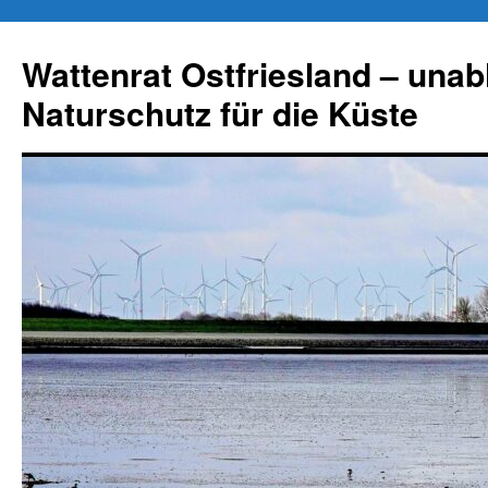
Zum
Inhalt
Wattenrat Ostfriesland – una
springen
Naturschutz für die Küste