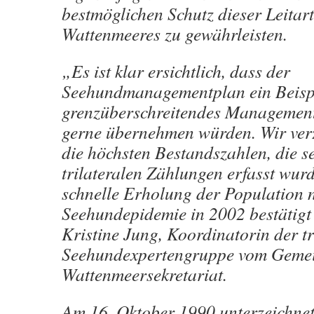
bestmöglichen Schutz dieser Leitart
Wattenmeeres zu gewährleisten.
„Es ist klar ersichtlich, dass der
Seehundmanagementplan ein Beispi
grenzüberschreitendes Management 
gerne übernehmen würden. Wir verz
die höchsten Bestandszahlen, die s
trilateralen Zählungen erfasst wur
schnelle Erholung der Population n
Seehundepidemie in 2002 bestätigt“
Kristine Jung, Koordinatorin der tr
Seehundexpertengruppe vom Geme
Wattenmeersekretariat.
Am 16. Oktober 1990 unterzeichne