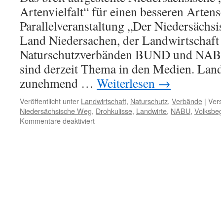
Artenvielfalt“ für einen besseren Arten
Parallelveranstaltung „Der Niedersächs
Land Niedersachen, der Landwirtschaft
Naturschutzverbänden BUND und NABU
sind derzeit Thema in den Medien. Lan
zunehmend …
Weiterlesen
→
Veröffentlicht unter
Landwirtschaft
,
Naturschutz
,
Verbände
|
Ver
Niedersächsische Weg
,
Drohkulisse
,
Landwirte
,
NABU
,
Volksbeg
für
Kommentare deaktiviert
Volksbegehren
Artenvielfalt:
Landwirte
stören
Unterschriftensammlungen