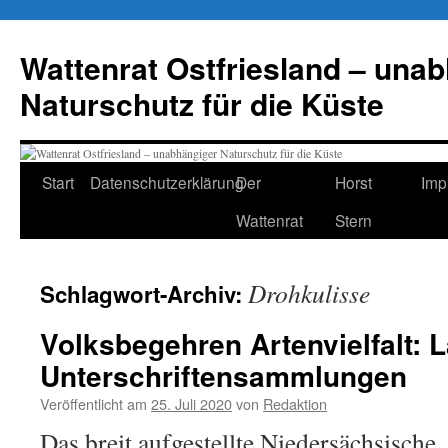
Zum
Inhalt
Wattenrat Ostfriesland – una
springen
Naturschutz für die Küste
Start
Datenschutzerklärung
Der
Horst
Imp
Wattenrat
Stern
Drohkulisse
Schlagwort-Archiv:
Volksbegehren Artenvielfalt: 
Unterschriftensammlungen
Veröffentlicht am
25. Juli 2020
von
Redaktion
Das breit aufgestellte Niedersächsische