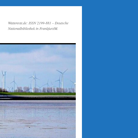
Wattenrat.de: ISSN 2199-881 – Deutsche
Nationalbibliothek in Frankfurt/M.