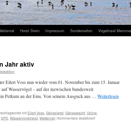
Wattenrat
Horst Stern
Impressum
Sonderseiten
Vogelinsel Memmer
 Jahr aktiv
Redaktion
eiter Eilert Voss nun wieder vom 01. November bis zum 15. Januar
 auf Wasservögel – auf der inzwischen bundesweit
in Petkum an der Ems. Von seinem Ausguck aus …
Weiterlesen
rschlagwortet mit
Eilert Voss
,
Gänsejagd
,
Gänsewacht
,
Grüne
,
für
,
SPD
,
Wasservogeljagd
,
Wattenrat
|
Kommentare deaktiviert
Gänsewacht
im