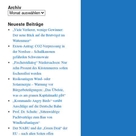
Archiv
Archiv
Neueste Beiträge
„Viele Verlierer, wenige Gewinner:
Der neue Blick auf die Brutvögel im
Wattenmeer“
Exxon-Antrag: CO2-Verpressung in
der Nordsee – Schallkanonen
gefährden Schweinswale
„Fischereidialog“ Niedersachsen: Nur
zehn Prozent des Küstenmeeres sollen
fischereifrei werden
Risikoanlagen Wind- oder
Solarenergie – Warnung vor
Bürgerbeteiligungen: „Das Übelste,
was es am grauen Kapitalmarkt gibt“
„Kommando Angry Birds“ verübt
Anschläge auf die Deutsche Bahn
Prof. Dr. Schulte: „Sittenwidrige
Pachtverträge zum Bau von
Windkraftanlagen“
Der NABU und der „Green Deal“ der
EU – nach allen Seiten offen