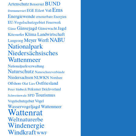
BUND
Artenschutz
Bensersiel
Ems
Eilert Voß
EGE
Dornumersiel
Energiewende
erneuerbare Energien
EU-Vogelschutzgebiet
Feuerwerk
Gänsejagd
Jagd
Gänsewacht
Gänse
Klima
Landwirtschaft
Kitesurfer
NABU
Meyer Werft
Langeoog
Nationalpark
Niedersächsisches
Wattenmeer
Nationalparkverwaltung
Naturschutz
Naturschutzverbände
Niedersachsen
NLWKN
Nordsee
Ostfriesland
Offshore
Olaf Lies
Petkumer Deichvorland
Peter Südbeck
Tourismus
SPD
Schweinswale
Vögel
Vogelschutzgebiet
Wasservogeljagd
Wattenmeer
Wattenrat
Weltnaturerbe
Windenergie
Windkraft
WWF