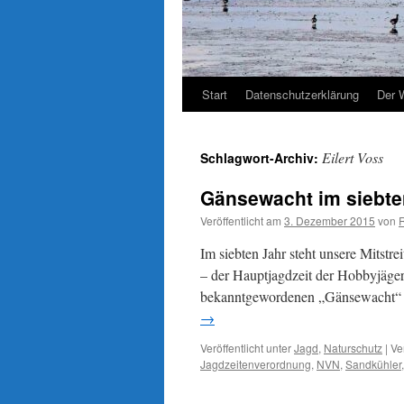
Start
Datenschutzerklärung
Der 
Eilert Voss
Schlagwort-Archiv:
Gänsewacht im siebten
Veröffentlicht am
3. Dezember 2015
von
Im siebten Jahr steht unsere Mitstr
– der Hauptjagdzeit der Hobbyjäger
bekanntgewordenen „Gänsewacht“ 
→
Veröffentlicht unter
Jagd
,
Naturschutz
|
Ve
Jagdzeitenverordnung
,
NVN
,
Sandkühler