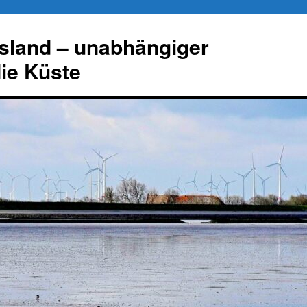
esland – unabhängiger
die Küste