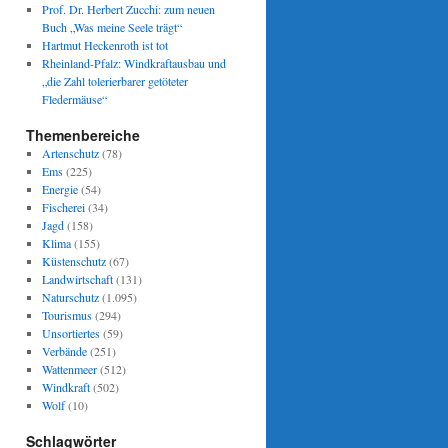
Prof. Dr. Herbert Zucchi: zum neuen
Buch „Was meine Seele trägt“
Hartmut Heckenroth ist tot
Rheinland-Pfalz: Windkraftausbau und
„die Zahl tolerierbarer getöteter
Fledermäuse“
Themenbereiche
Artenschutz
(78)
Ems
(225)
Energie
(54)
Fischerei
(34)
Jagd
(158)
Klima
(155)
Küstenschutz
(67)
Landwirtschaft
(131)
Naturschutz
(1.095)
Tourismus
(294)
Unsortiertes
(59)
Verbände
(251)
Wattenmeer
(512)
Windkraft
(502)
Wolf
(10)
Schlagwörter