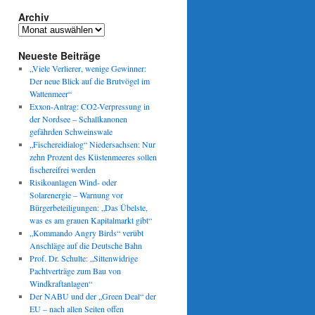
Archiv
Archiv
Neueste Beiträge
„Viele Verlierer, wenige Gewinner:
Der neue Blick auf die Brutvögel im
Wattenmeer“
Exxon-Antrag: CO2-Verpressung in
der Nordsee – Schallkanonen
gefährden Schweinswale
„Fischereidialog“ Niedersachsen: Nur
zehn Prozent des Küstenmeeres sollen
fischereifrei werden
Risikoanlagen Wind- oder
Solarenergie – Warnung vor
Bürgerbeteiligungen: „Das Übelste,
was es am grauen Kapitalmarkt gibt“
„Kommando Angry Birds“ verübt
Anschläge auf die Deutsche Bahn
Prof. Dr. Schulte: „Sittenwidrige
Pachtverträge zum Bau von
Windkraftanlagen“
Der NABU und der „Green Deal“ der
EU – nach allen Seiten offen