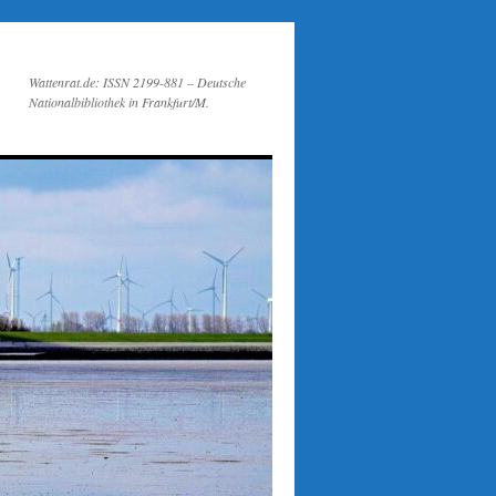
Wattenrat.de: ISSN 2199-881 – Deutsche
Nationalbibliothek in Frankfurt/M.