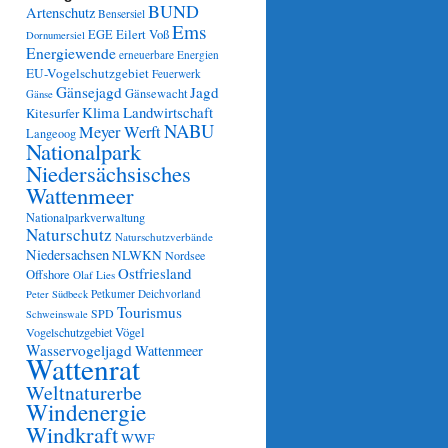
BUND
Artenschutz
Bensersiel
Ems
Eilert Voß
EGE
Dornumersiel
Energiewende
erneuerbare Energien
EU-Vogelschutzgebiet
Feuerwerk
Gänsejagd
Jagd
Gänsewacht
Gänse
Klima
Landwirtschaft
Kitesurfer
NABU
Meyer Werft
Langeoog
Nationalpark
Niedersächsisches
Wattenmeer
Nationalparkverwaltung
Naturschutz
Naturschutzverbände
Niedersachsen
NLWKN
Nordsee
Ostfriesland
Offshore
Olaf Lies
Petkumer Deichvorland
Peter Südbeck
Tourismus
SPD
Schweinswale
Vögel
Vogelschutzgebiet
Wasservogeljagd
Wattenmeer
Wattenrat
Weltnaturerbe
Windenergie
Windkraft
WWF