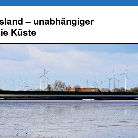
esland – unabhängiger
die Küste