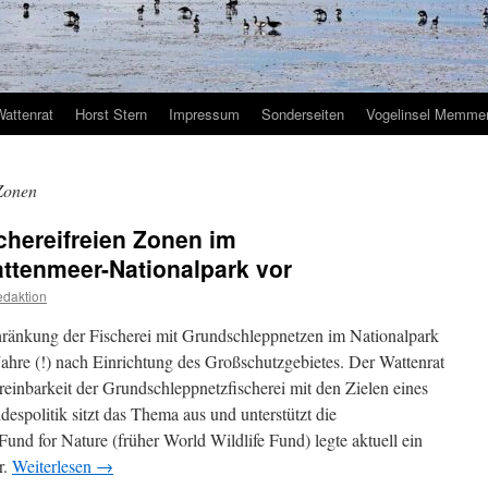
Wattenrat
Horst Stern
Impressum
Sonderseiten
Vogelinsel Memmer
 Zonen
chereifreien Zonen im
ttenmeer-Nationalpark vor
daktion
hränkung der Fischerei mit Grundschleppnetzen im Nationalpark
ahre (!) nach Einrichtung des Großschutzgebietes. Der Wattenrat
reinbarkeit der Grundschleppnetzfischerei mit den Zielen eines
espolitik sitzt das Thema aus und unterstützt die
und for Nature (früher World Wildlife Fund) legte aktuell ein
r.
Weiterlesen
→