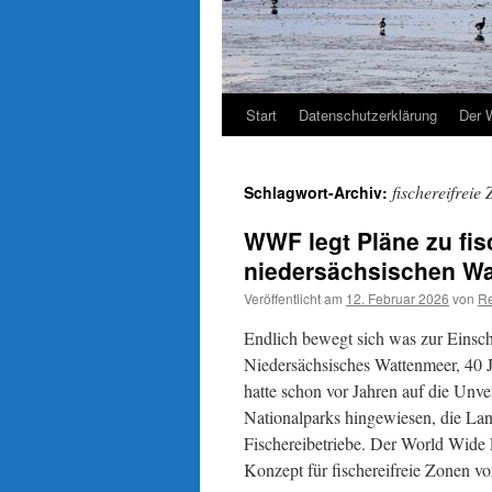
Start
Datenschutzerklärung
Der 
fischereifreie
Schlagwort-Archiv:
WWF legt Pläne zu fis
niedersächsischen Wa
Veröffentlicht am
12. Februar 2026
von
Re
Endlich bewegt sich was zur Einsc
Niedersächsisches Wattenmeer, 40 J
hatte schon vor Jahren auf die Unve
Nationalparks hingewiesen, die Land
Fischereibetriebe. Der World Wide F
Konzept für fischereifreie Zonen vo