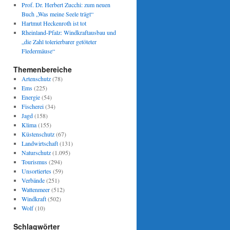
Prof. Dr. Herbert Zucchi: zum neuen
Buch „Was meine Seele trägt“
Hartmut Heckenroth ist tot
Rheinland-Pfalz: Windkraftausbau und
„die Zahl tolerierbarer getöteter
Fledermäuse“
Themenbereiche
Artenschutz
(78)
Ems
(225)
Energie
(54)
Fischerei
(34)
Jagd
(158)
Klima
(155)
Küstenschutz
(67)
Landwirtschaft
(131)
Naturschutz
(1.095)
Tourismus
(294)
Unsortiertes
(59)
Verbände
(251)
Wattenmeer
(512)
Windkraft
(502)
Wolf
(10)
Schlagwörter