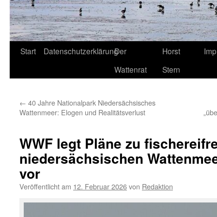
Start
Datenschutzerklärung
Der
Horst
Imp
Wattenrat
Stern
←
40 Jahre Nationalpark Niedersächsisches
Wattenmeer: Elogen und Realitätsverlust
„übe
WWF legt Pläne zu fischereifr
niedersächsischen Wattenmee
vor
Veröffentlicht am
12. Februar 2026
von
Redaktion