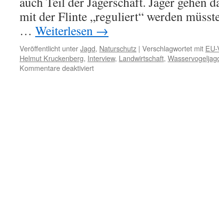
auch Teil der Jägerschaft. Jäger gehen 
mit der Flinte „reguliert“ werden müsste
…
Weiterlesen
→
Veröffentlicht unter
Jagd
,
Naturschutz
|
Verschlagwortet mit
EU-V
Helmut Kruckenberg
,
Interview
,
Landwirtschaft
,
Wasservogeljag
für
Kommentare deaktiviert
Gänsejagd:
Ende
des
Jägerlateins
–
Interview
mit
Gänseforscher