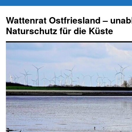
Zum
Inhalt
Wattenrat Ostfriesland – una
springen
Naturschutz für die Küste