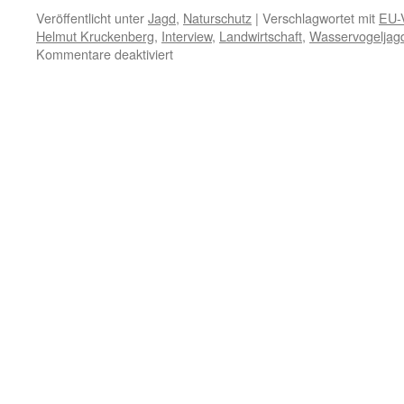
Veröffentlicht unter
Jagd
,
Naturschutz
|
Verschlagwortet mit
EU-V
Helmut Kruckenberg
,
Interview
,
Landwirtschaft
,
Wasservogeljag
für
Kommentare deaktiviert
Gänsejagd:
Ende
des
Jägerlateins
–
Interview
mit
Gänseforscher