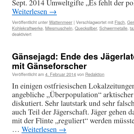
Sept. 2014 Umweltgifte „Es fehlt der po
Weiterlesen
→
Veröffentlicht unter
Wattenmeer
|
Verschlagwortet mit
Fisch
,
Ger
Kohlekraftwerke
,
Miesmuscheln
,
Quecksilber
,
Schwermetalle
,
ta
für
deaktiviert
Umweltgifte
im
Watt,
Gänsejagd: Ende des Jägerlate
ein
mit Gänseforscher
taz-
Interview
Veröffentlicht am
4. Februar 2014
von
Redaktion
In einigen ostfriesischen Lokalzeitungen
angebliche „Überpopulation“ arktische
diskutiert. Sehr lautstark und sehr fals
auch Teil der Jägerschaft. Jäger gehen 
mit der Flinte „reguliert“ werden müsste
…
Weiterlesen
→