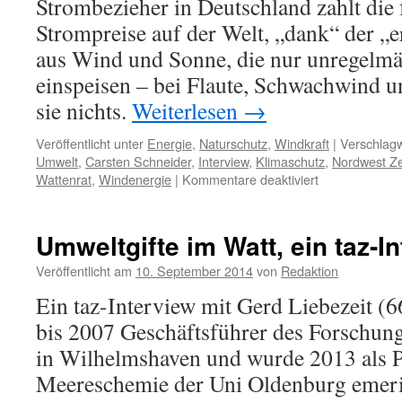
Strombezieher in Deutschland zahlt die 
Strompreise auf der Welt, „dank“ der „
aus Wind und Sonne, die nur unregelmä
einspeisen – bei Flaute, Schwachwind u
sie nichts.
Weiterlesen
→
Veröffentlicht unter
Energie
,
Naturschutz
,
Windkraft
|
Verschlagw
Umwelt
,
Carsten Schneider
,
Interview
,
Klimaschutz
,
Nordwest Ze
für
Wattenrat
,
Windenergie
|
Kommentare deaktiviert
Postfaktisches
aus
dem
Umweltgifte im Watt, ein taz-I
Bundesumweltm
Minister
Veröffentlicht am
10. September 2014
von
Redaktion
Carsten
Ein taz-Interview mit Gerd Liebezeit (
Schneider
und
bis 2007 Geschäftsführer des Forschu
die
in Wilhelmshaven und wurde 2013 als P
„Erneuerbaren
Meereschemie der Uni Oldenburg emeritie