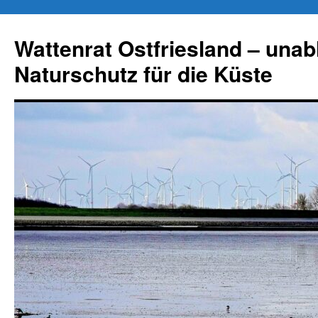
Zum
Inhalt
Wattenrat Ostfriesland – una
springen
Naturschutz für die Küste