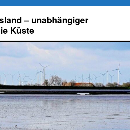
esland – unabhängiger
die Küste