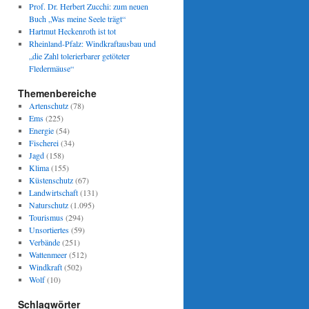
Prof. Dr. Herbert Zucchi: zum neuen
Buch „Was meine Seele trägt“
Hartmut Heckenroth ist tot
Rheinland-Pfalz: Windkraftausbau und
„die Zahl tolerierbarer getöteter
Fledermäuse“
Themenbereiche
Artenschutz
(78)
Ems
(225)
Energie
(54)
Fischerei
(34)
Jagd
(158)
Klima
(155)
Küstenschutz
(67)
Landwirtschaft
(131)
Naturschutz
(1.095)
Tourismus
(294)
Unsortiertes
(59)
Verbände
(251)
Wattenmeer
(512)
Windkraft
(502)
Wolf
(10)
Schlagwörter