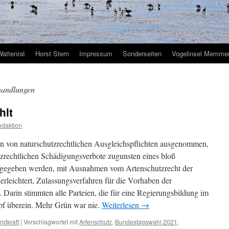
Wattenrat
Horst Stern
Impressum
Sonderseiten
Vogelinsel Memmer
handlungen
hlt
daktion
 von naturschutzrechtlichen Ausgleichspflichten ausgenommen,
zrechtlichen Schädigungsverbote zugunsten eines bloß
fgegeben werden, mit Ausnahmen vom Artenschutzrecht der
rleichtert, Zulassungsverfahren für die Vorhaben der
Darin stimmten alle Parteien, die für eine Regierungsbildung im
pf überein. Mehr Grün war nie.
Weiterlesen
→
ndkraft
|
Verschlagwortet mit
Artenschutz
,
Bundestagswahl 2021
,