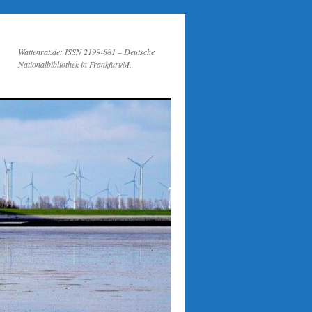
Wattenrat.de: ISSN 2199-881 – Deutsche
Nationalbibliothek in Frankfurt/M.