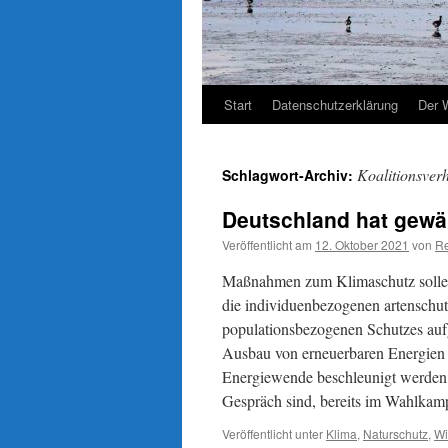
Start
Datenschutzerklärung
Der 
Koalitionsver
Schlagwort-Archiv:
Deutschland hat gewä
Veröffentlicht am
12. Oktober 2021
von
Re
Maßnahmen zum Klimaschutz sollen
die individuenbezogenen artenschut
populationsbezogenen Schutzes au
Ausbau von erneuerbaren Energien e
Energiewende beschleunigt werden. 
Gespräch sind, bereits im Wahlkam
Veröffentlicht unter
Klima
,
Naturschutz
,
Wi