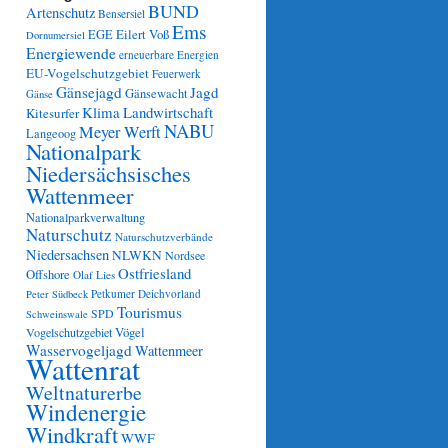
BUND
Artenschutz
Bensersiel
Ems
Eilert Voß
EGE
Dornumersiel
Energiewende
erneuerbare Energien
EU-Vogelschutzgebiet
Feuerwerk
Gänsejagd
Jagd
Gänsewacht
Gänse
Klima
Landwirtschaft
Kitesurfer
NABU
Meyer Werft
Langeoog
Nationalpark
Niedersächsisches
Wattenmeer
Nationalparkverwaltung
Naturschutz
Naturschutzverbände
Niedersachsen
NLWKN
Nordsee
Ostfriesland
Offshore
Olaf Lies
Petkumer Deichvorland
Peter Südbeck
Tourismus
SPD
Schweinswale
Vögel
Vogelschutzgebiet
Wasservogeljagd
Wattenmeer
Wattenrat
Weltnaturerbe
Windenergie
Windkraft
WWF