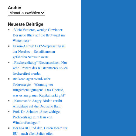
Archiv
Archiv
Neueste Beiträge
„Viele Verlierer, wenige Gewinner:
Der neue Blick auf die Brutvögel im
Wattenmeer“
Exxon-Antrag: CO2-Verpressung in
der Nordsee – Schallkanonen
gefährden Schweinswale
„Fischereidialog“ Niedersachsen: Nur
zehn Prozent des Küstenmeeres sollen
fischereifrei werden
Risikoanlagen Wind- oder
Solarenergie – Warnung vor
Bürgerbeteiligungen: „Das Übelste,
was es am grauen Kapitalmarkt gibt“
„Kommando Angry Birds“ verübt
Anschläge auf die Deutsche Bahn
Prof. Dr. Schulte: „Sittenwidrige
Pachtverträge zum Bau von
Windkraftanlagen“
Der NABU und der „Green Deal“ der
EU – nach allen Seiten offen