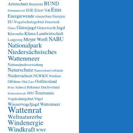
BUND
Artenschutz
Bensersiel
Ems
Eilert Voß
EGE
Dornumersiel
Energiewende
erneuerbare Energien
EU-Vogelschutzgebiet
Feuerwerk
Gänsejagd
Jagd
Gänsewacht
Gänse
Klima
Landwirtschaft
Kitesurfer
NABU
Meyer Werft
Langeoog
Nationalpark
Niedersächsisches
Wattenmeer
Nationalparkverwaltung
Naturschutz
Naturschutzverbände
Niedersachsen
NLWKN
Nordsee
Ostfriesland
Offshore
Olaf Lies
Petkumer Deichvorland
Peter Südbeck
Tourismus
SPD
Schweinswale
Vögel
Vogelschutzgebiet
Wasservogeljagd
Wattenmeer
Wattenrat
Weltnaturerbe
Windenergie
Windkraft
WWF