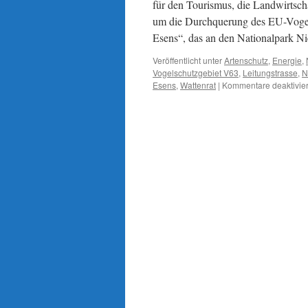
für den Tourismus, die Landwirtsch
um die Durchquerung des EU-Vogel
Esens“, das an den Nationalpark N
Veröffentlicht unter
Artenschutz
,
Energie
,
Vogelschutzgebiet V63
,
Leitungstrasse
,
N
Esens
,
Wattenrat
|
Kommentare deaktivier