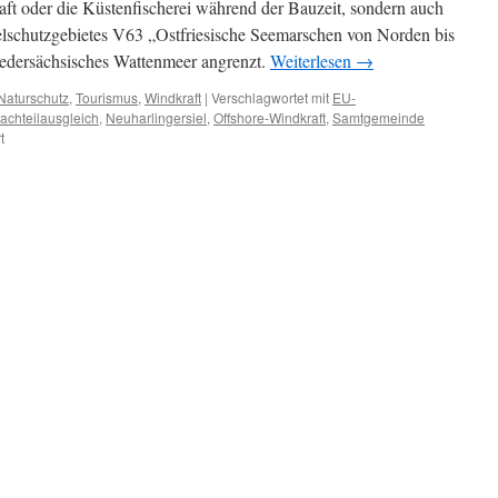
aft oder die Küstenfischerei während der Bauzeit, sondern auch
schutzgebietes V63 „Ostfriesische Seemarschen von Norden bis
iedersächsisches Wattenmeer angrenzt.
Weiterlesen
→
Naturschutz
,
Tourismus
,
Windkraft
|
Verschlagwortet mit
EU-
achteilausgleich
,
Neuharlingersiel
,
Offshore-Windkraft
,
Samtgemeinde
für
t
Offshore-
Leitungsanbindung
in
der
Samtgemeinde
Esens:
Verwaltung
fordert
„Nachteilausgleich“
–
und
entdeckt
das
EU-
Vogelschutzgebiet