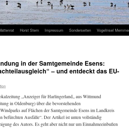
Wattenrat
Horst Stern
Impressum
Sonderseiten
Vogelinsel Memmer
indung in der Samtgemeinde Esens:
achteilausgleich“ – und entdeckt das EU-
tion
okalzeitung „Anzeiger für Harlingerland„ aus Wittmund
tung in Oldenburg) über die bevorstehenden
-Windparks auf Flächen der Samtgemeinde Esens im Landkreis
efürchten Ausfälle“. Der Artikel ist unten vollständig
migung des Autors. Es geht aber nicht nur um Einnahmeeinbußen