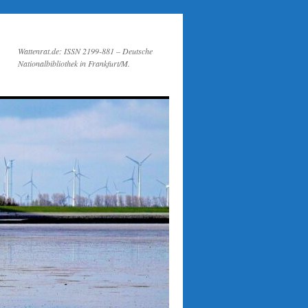
Wattenrat.de: ISSN 2199-881 – Deutsche
Nationalbibliothek in Frankfurt/M.