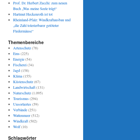
Prof. Dr. Herbert Zucchi: zum neuen
Buch „Was meine Seele trägt“
Hartmut Heckenroth ist tot
Rheinland-Pfalz: Windkraftausbau und
„die Zahl tolerierbarer getöteter
Fledermäuse“
Themenbereiche
Artenschutz
(78)
Ems
(225)
Energie
(54)
Fischerei
(34)
Jagd
(158)
Klima
(155)
Küstenschutz
(67)
Landwirtschaft
(131)
Naturschutz
(1.095)
Tourismus
(294)
Unsortiertes
(59)
Verbände
(251)
Wattenmeer
(512)
Windkraft
(502)
Wolf
(10)
Schlagwörter