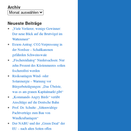
Archiv
Archiv
Neueste Beiträge
„Viele Verlierer, wenige Gewinner:
Der neue Blick auf die Brutvögel im
Wattenmeer“
Exxon-Antrag: CO2-Verpressung in
der Nordsee – Schallkanonen
gefährden Schweinswale
„Fischereidialog“ Niedersachsen: Nur
zehn Prozent des Küstenmeeres sollen
fischereifrei werden
Risikoanlagen Wind- oder
Solarenergie – Warnung vor
Bürgerbeteiligungen: „Das Übelste,
was es am grauen Kapitalmarkt gibt“
„Kommando Angry Birds“ verübt
Anschläge auf die Deutsche Bahn
Prof. Dr. Schulte: „Sittenwidrige
Pachtverträge zum Bau von
Windkraftanlagen“
Der NABU und der „Green Deal“ der
EU – nach allen Seiten offen