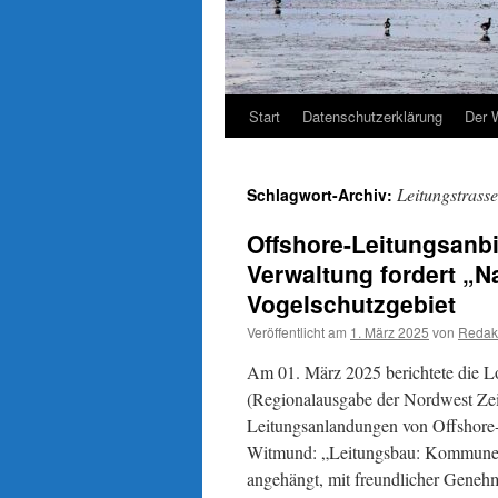
Start
Datenschutzerklärung
Der 
Leitungstrasse
Schlagwort-Archiv:
Offshore-Leitungsanb
Verwaltung fordert „N
Vogelschutzgebiet
Veröffentlicht am
1. März 2025
von
Redak
Am 01. März 2025 berichtete die L
(Regionalausgabe der Nordwest Zei
Leitungsanlandungen von Offshore
Witmund: „Leitungsbau: Kommunen b
angehängt, mit freundlicher Geneh