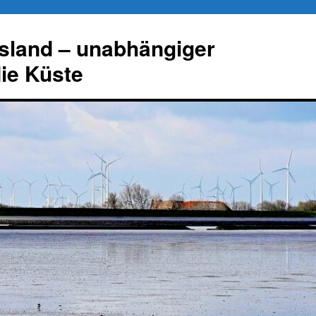
esland – unabhängiger
die Küste