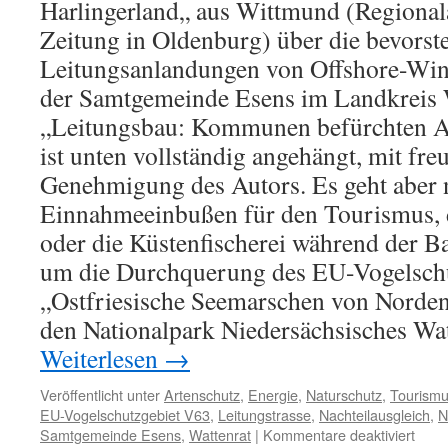
Harlingerland„ aus Wittmund (Regiona
Zeitung in Oldenburg) über die bevors
Leitungsanlandungen von Offshore-Win
der Samtgemeinde Esens im Landkreis
„Leitungsbau: Kommunen befürchten Aus
ist unten vollständig angehängt, mit fre
Genehmigung des Autors. Es geht aber 
Einnahmeeinbußen für den Tourismus, 
oder die Küstenfischerei während der B
um die Durchquerung des EU-Vogelsch
„Ostfriesische Seemarschen von Norden 
den Nationalpark Niedersächsisches Wa
Weiterlesen
→
Veröffentlicht unter
Artenschutz
,
Energie
,
Naturschutz
,
Tourism
EU-Vogelschutzgebiet V63
,
Leitungstrasse
,
Nachteilausgleich
,
N
für
Samtgemeinde Esens
,
Wattenrat
|
Kommentare deaktiviert