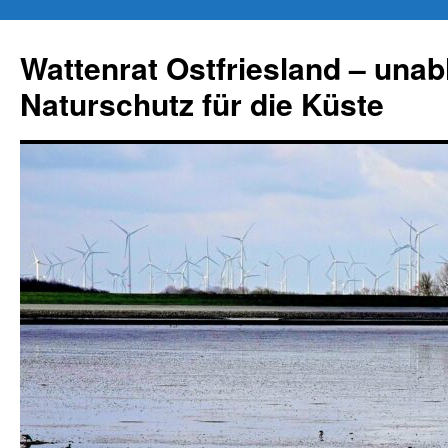
Zum
Inhalt
Wattenrat Ostfriesland – una
springen
Naturschutz für die Küste