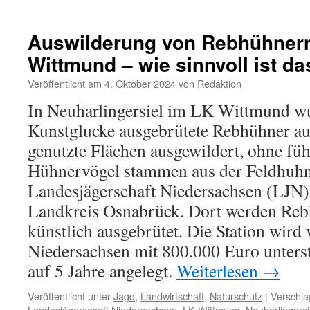
Offsh
Leit
in
Auswilderung von Rebhühnern
der
Wittmund – wie sinnvoll ist da
Samt
Esen
Veröffentlicht am
4. Oktober 2024
von
Redaktion
Verw
forde
In Neuharlingersiel im LK Wittmund wu
„Nach
Kunstglucke ausgebrütete Rebhühner auf
–
und
genutzte Flächen ausgewildert, ohne fü
entde
Hühnervögel stammen aus der Feldhuhn
das
EU-
Landesjägerschaft Niedersachsen (LJN)
Voge
Landkreis Osnabrück. Dort werden Reb
künstlich ausgebrütet. Die Station wir
Niedersachsen mit 800.000 Euro unterstü
auf 5 Jahre angelegt.
Weiterlesen
→
Veröffentlicht unter
Jagd
,
Landwirtschaft
,
Naturschutz
|
Verschla
Landesjägerschaft Niedersachsen
,
LK Wittmund
,
Neuharlingersi