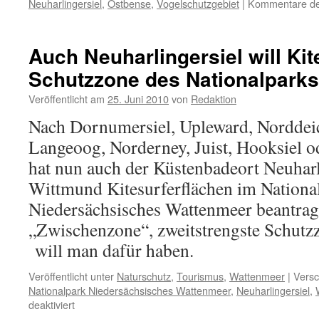
Neuharlingersiel
,
Ostbense
,
Vogelschutzgebiet
|
Kommentare dea
Auch Neuharlingersiel will Kit
Schutzzone des Nationalparks
Veröffentlicht am
25. Juni 2010
von
Redaktion
Nach Dornumersiel, Upleward, Norddei
Langeoog, Norderney, Juist, Hooksiel
hat nun auch der Küstenbadeort Neuhar
Wittmund Kitesurferflächen im Nationa
Niedersächsisches Wattenmeer beantragt
„Zwischenzone“, zweitstrengste Schutz
will man dafür haben.
Veröffentlicht unter
Naturschutz
,
Tourismus
,
Wattenmeer
|
Versc
Nationalpark Niedersächsisches Wattenmeer
,
Neuharlingersiel
,
für
deaktiviert
Auch