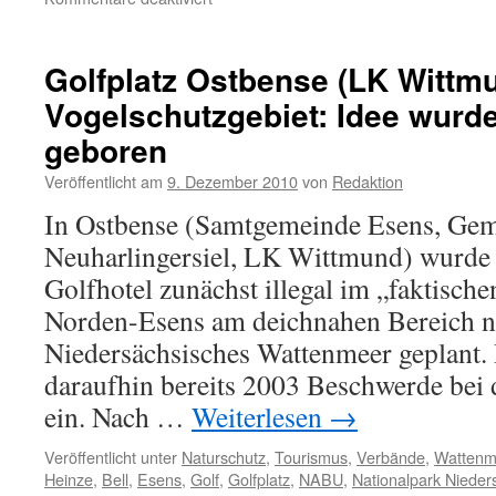
Unfall:
Kitesurferin
in
Golfplatz Ostbense (LK Wittm
Neuharlingersiel
Vogelschutzgebiet: Idee wurde
schwerst
verletzt
geboren
Veröffentlicht am
9. Dezember 2010
von
Redaktion
In Ostbense (Samtgemeinde Esens, Ge
Neuharlingersiel, LK Wittmund) wurde 
Golfhotel zunächst illegal im „faktisch
Norden-Esens am deichnahen Bereich n
Niedersächsisches Wattenmeer geplant. 
daraufhin bereits 2003 Beschwerde be
ein. Nach …
Weiterlesen
→
Veröffentlicht unter
Naturschutz
,
Tourismus
,
Verbände
,
Wattenm
Heinze
,
Bell
,
Esens
,
Golf
,
Golfplatz
,
NABU
,
Nationalpark Niede