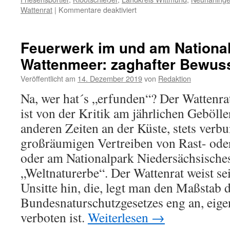
für
Wattenrat
|
Kommentare deaktiviert
Europameisterschaft
der
Friesensportler
Feuerwerk im und am Nationa
–
Wattenmeer: zaghafter Bewus
im
europäischen
Veröffentlicht am
14. Dezember 2019
von
Redaktion
Vogelschutzgebiet
Na, wer hat´s „erfunden“? Der Wattenrat
ist von der Kritik am jährlichen Gebölle
anderen Zeiten an der Küste, stets ver
großräumigen Vertreiben von Rast- ode
oder am Nationalpark Niedersächsisch
„Weltnaturerbe“. Der Wattenrat weist sei
Unsitte hin, die, legt man den Maßstab 
Bundesnaturschutzgesetzes eng an, eige
verboten ist.
Weiterlesen
→