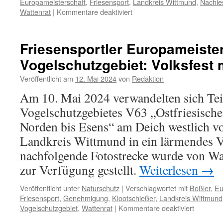
Europameisterschaft
,
Friesensport
,
Landkreis Wittmund
,
Nachle
für
Wattenrat
|
Kommentare deaktiviert
Europameisterschaften
der
Friesensportler
Friesensportler Europameiste
im
Vogelschutzgebiet: Volksfest 
Mai
2024:
Veröffentlicht am
12. Mai 2024
von
Redaktion
eine
Nachlese
Am 10. Mai 2024 verwandelten sich Tei
Vogelschutzgebietes V63 „Ostfriesisch
Norden bis Esens“ am Deich westlich vo
Landkreis Wittmund in ein lärmendes V
nachfolgende Fotostrecke wurde von Wa
zur Verfügung gestellt.
Weiterlesen
→
Veröffentlicht unter
Naturschutz
|
Verschlagwortet mit
Boßler
,
Eu
Friesensport
,
Genehmigung
,
Klootschießer
,
Landkreis Wittmund
für
Vogelschutzgebiet
,
Wattenrat
|
Kommentare deaktiviert
Friesensp