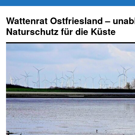
Zum
Inhalt
Wattenrat Ostfriesland – una
springen
Naturschutz für die Küste