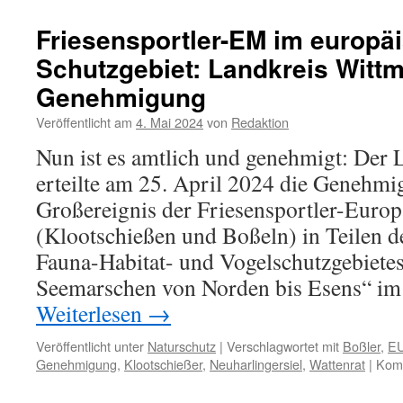
Europame
im
Friesensportler-EM im europä
Vogelsch
Schutzgebiet: Landkreis Wittm
Volksfest
mit
Genehmigung
Fotostre
Veröffentlicht am
4. Mai 2024
von
Redaktion
Nun ist es amtlich und genehmigt: Der
erteilte am 25. April 2024 die Genehmi
Großereignis der Friesensportler-Europ
(Klootschießen und Boßeln) in Teilen d
Fauna-Habitat- und Vogelschutzgebietes
Seemarschen von Norden bis Esens“ im
Weiterlesen
→
Veröffentlicht unter
Naturschutz
|
Verschlagwortet mit
Boßler
,
EU
Genehmigung
,
Klootschießer
,
Neuharlingersiel
,
Wattenrat
|
Komm