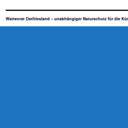
Neuharlingersiel
will
Kitesurfer
Wattenrat Ostfriesland – unabhängiger Naturschutz für die Kü
in
der
Schutzzone
des
Nationalparks