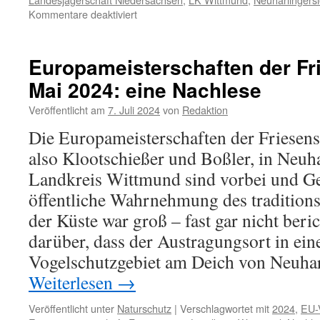
für
Kommentare deaktiviert
Auswilderung
von
Rebhühnern
Europameisterschaften der Fr
im
Mai 2024: eine Nachlese
Landkreis
Wittmund
Veröffentlicht am
7. Juli 2024
von
Redaktion
–
wie
Die Europameisterschaften der Friesens
sinnvoll
also Klootschießer und Boßler, in Neuha
ist
das?
Landkreis Wittmund sind vorbei und Ge
öffentliche Wahrnehmung des traditions
der Küste war groß – fast gar nicht beri
darüber, dass der Austragungsort in ei
Vogelschutzgebiet am Deich von Neuharli
Weiterlesen
→
Veröffentlicht unter
Naturschutz
|
Verschlagwortet mit
2024
,
EU-