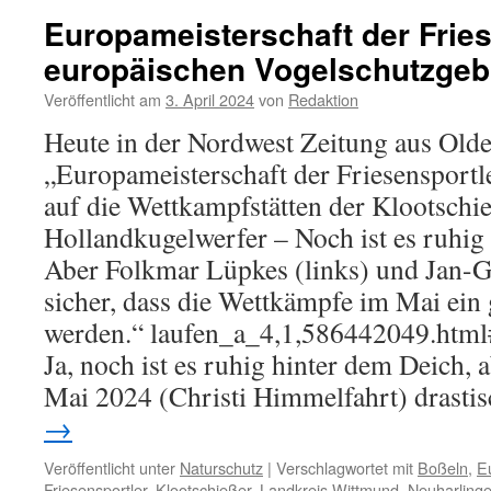
Europameisterschaft der Fries
europäischen Vogelschutzgeb
Veröffentlicht am
3. April 2024
von
Redaktion
Heute in der Nordwest Zeitung aus Olde
„Europameisterschaft der Friesensportle
auf die Wettkampfstätten der Klootschi
Hollandkugelwerfer – Noch ist es ruhig
Aber Folkmar Lüpkes (links) und Jan-G
sicher, dass die Wettkämpfe im Mai ein
werden.“ laufen_a_4,1,586442049.html
Ja, noch ist es ruhig hinter dem Deich, 
Mai 2024 (Christi Himmelfahrt) drasti
→
Veröffentlicht unter
Naturschutz
|
Verschlagwortet mit
Boßeln
,
E
Friesensportler
,
Klootschießer
,
Landkreis Wittmund
,
Neuharlinge