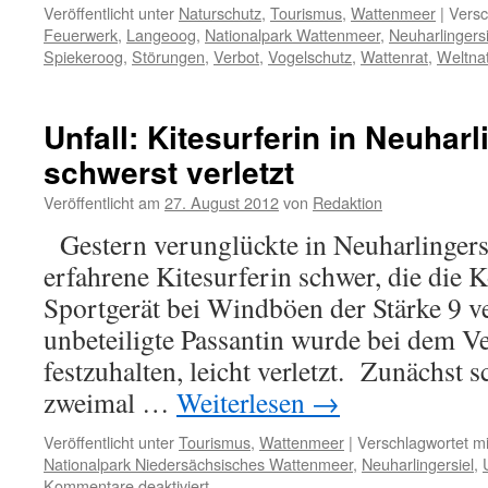
Veröffentlicht unter
Naturschutz
,
Tourismus
,
Wattenmeer
|
Versc
Feuerwerk
,
Langeoog
,
Nationalpark Wattenmeer
,
Neuharlingersi
Spiekeroog
,
Störungen
,
Verbot
,
Vogelschutz
,
Wattenrat
,
Weltna
Unfall: Kitesurferin in Neuharl
schwerst verletzt
Veröffentlicht am
27. August 2012
von
Redaktion
Gestern verunglückte in Neuharlinger
erfahrene Kitesurferin schwer, die die K
Sportgerät bei Windböen der Stärke 9 ve
unbeteiligte Passantin wurde bei dem Ve
festzuhalten, leicht verletzt. Zunächst s
zweimal …
Weiterlesen
→
Veröffentlicht unter
Tourismus
,
Wattenmeer
|
Verschlagwortet mi
Nationalpark Niedersächsisches Wattenmeer
,
Neuharlingersiel
,
für
Kommentare deaktiviert