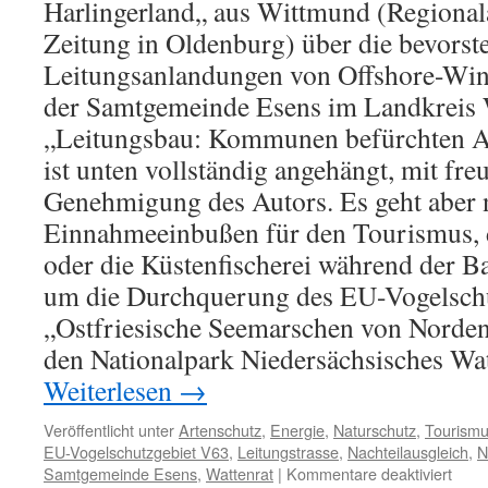
Harlingerland„ aus Wittmund (Regiona
Zeitung in Oldenburg) über die bevors
Leitungsanlandungen von Offshore-Win
der Samtgemeinde Esens im Landkreis
„Leitungsbau: Kommunen befürchten Aus
ist unten vollständig angehängt, mit fre
Genehmigung des Autors. Es geht aber 
Einnahmeeinbußen für den Tourismus, 
oder die Küstenfischerei während der B
um die Durchquerung des EU-Vogelsch
„Ostfriesische Seemarschen von Norden 
den Nationalpark Niedersächsisches Wa
Weiterlesen
→
Veröffentlicht unter
Artenschutz
,
Energie
,
Naturschutz
,
Tourism
EU-Vogelschutzgebiet V63
,
Leitungstrasse
,
Nachteilausgleich
,
N
für
Samtgemeinde Esens
,
Wattenrat
|
Kommentare deaktiviert