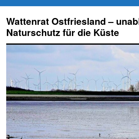
Zum
Inhalt
Wattenrat Ostfriesland – una
springen
Naturschutz für die Küste