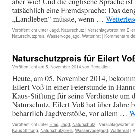
aber wie! Und die englische Sprache is
tatsächlich eine Fremdsprache: Das den
„Landleben“ müsste, wenn …
Weiterle
Veröffentlicht unter
Jagd
,
Naturschutz
|
Verschlagwortet mit
Eile
Naturschutzpreis
,
Wasservogeljagd
,
Wattenrat
|
Kommentare dea
Naturschutzpreis für Eilert Vo
Veröffentlicht am
5. November 2014
von
Redaktion
Heute, am 05. November 2014, bekommt 
Eilert Voß in einer Feierstunde in Hann
Kaus-Stiftung für seine Verdienste um 
Naturschutz. Eilert Voß hat über Jahre 
beharrlich Jagdverstöße, vor allem …
W
Veröffentlicht unter
Ems
,
Jagd
,
Naturschutz
|
Verschlagwortet mi
Kaus Stiftung
,
Naturschutzpreis
,
Wasservogeljagd
,
Wattenrat
|
K