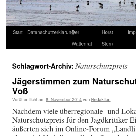
Start
Datenschutzerklärung
Der
Horst
Imp
Wattenrat
Stern
Naturschutzpreis
Schlagwort-Archiv:
Jägerstimmen zum Naturschutzp
Voß
Veröffentlicht am
6. November 2014
von
Redaktion
Nachdem viele überregionale- und Loka
Naturschutzpreis für den Jagdkritiker Ei
äußerten sich im Online-Forum „Landli