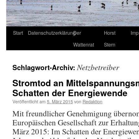
Start
Datenschutzerklärung
Der
Horst
Imp
Wattenrat
Stern
Netzbetreiber
Schlagwort-Archiv:
Stromtod an Mittelspannungs
Schatten der Energiewende
Veröffentlicht am
5. März 2015
von
Redaktion
Mit freundlicher Genehmigung überno
Europäischen Gesellschaft zur Erhaltu
März 2015: Im Schatten der Energiewen