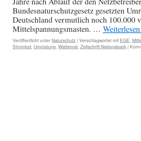
Jahre nach Ablauf der den Netzbetreibe
Bundesnaturschutzgesetz gesetzten Umrü
Deutschland vermutlich noch 100.000 v
Mittelspannungsmasten. …
Weiterlese
Veröffentlicht unter
Naturschutz
|
Verschlagwortet mit
EGE
,
Mit
Stromtod
,
Umrüstung
,
Wattenrat
,
Zeitschrift Nationalpark
|
Komme