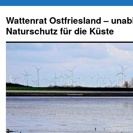
Zum
Inhalt
Wattenrat Ostfriesland – una
springen
Naturschutz für die Küste